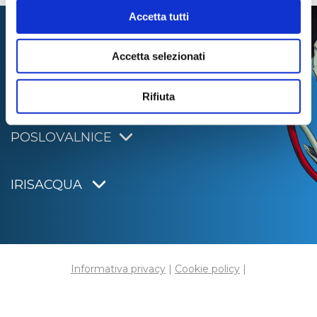
Accetta tutti
Accetta selezionati
Rifiuta
POSLOVALNICE
IRISACQUA
Informativa privacy
|
Cookie policy
|
Dichiarazione di accessibilità
Note legali
|
Sitemap
|
Digital agency:
Alea.pro