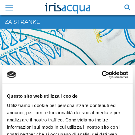
Vai
al
contenuto
ZA STRANKE
HOME
/
ZA STRANKE
/
INFORMACIJE
/
SAMOSTOJNO ODČITAVANJE VODOMERA
Questo sito web utilizza i cookie
Samostojno
Utilizziamo i cookie per personalizzare contenuti ed
annunci, per fornire funzionalità dei social media e per
odčitavanje vodomera
analizzare il nostro traffico. Condividiamo inoltre
informazioni sul modo in cui utilizza il nostro sito con i
nostri partner che si occupano di analisi dei dati web,