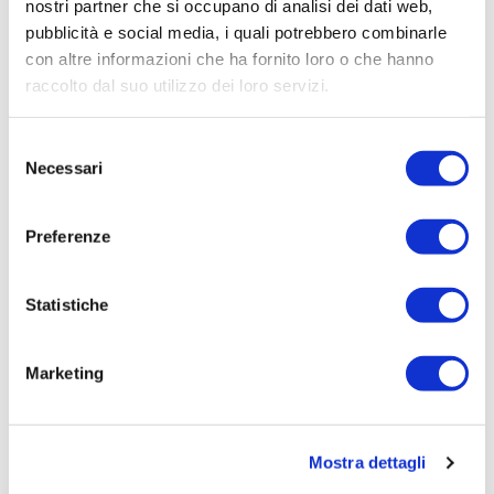
nostri partner che si occupano di analisi dei dati web,
L'estate porta con sé giornate più calde, campagne più
assetate...
pubblicità e social media, i quali potrebbero combinarle
con altre informazioni che ha fornito loro o che hanno
Leggi tutto »
raccolto dal suo utilizzo dei loro servizi.
Selezione
Necessari
del
consenso
Preferenze
Statistiche
29/06/2026
Irisacqua risponde a Femca Cisl: rilievi
Marketing
infondati e contraddetti dai...
Le accuse mosse mezzo stampa da Femca Cisl nei
confronti...
Mostra dettagli
Leggi tutto »