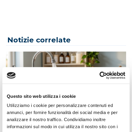
Notizie correlate
Questo sito web utilizza i cookie
Utilizziamo i cookie per personalizzare contenuti ed
14/07/2026
annunci, per fornire funzionalità dei social media e per
Acqua bene prezioso: un appello alla
analizzare il nostro traffico. Condividiamo inoltre
responsabilità di tutti
informazioni sul modo in cui utilizza il nostro sito con i