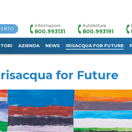
Informazioni
Autolettura
MENTO
800.993131
800.993191
ITORI
AZIENDA
NEWS
IRISACQUA FOR FUTURE
HOME
/
IRISACQUA FOR FUTURE
Irisacqua for Future