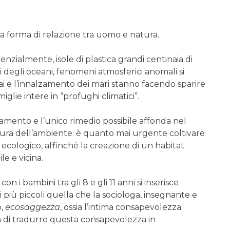
a forma di relazione tra uomo e natura.
nzialmente, isole di plastica grandi centinaia di
 degli oceani, fenomeni atmosferici anomali si
iai e l’innalzamento dei mari stanno facendo sparire
lie intere in “profughi climatici”.
damento e l’unico rimedio possibile affonda nel
cura dell’ambiente: è quanto mai urgente coltivare
cologico, affinché la creazione di un habitat
le e vicina.
n i bambini tra gli 8 e gli 11 anni si inserisce
i più piccoli quella che la sociologa, insegnante e
o,
ecosaggezza
, ossia l’intima consapevolezza
ntà di tradurre questa consapevolezza in