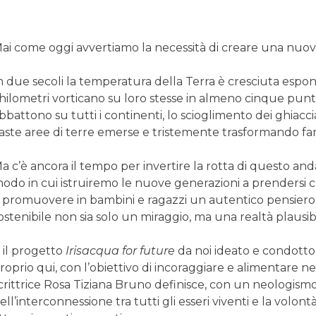
ai come oggi avvertiamo la necessità di creare una nuov
n due secoli la temperatura della Terra è cresciuta espone
hilometri vorticano su loro stesse in almeno cinque punti
bbattono su tutti i continenti, lo scioglimento dei ghiacc
aste aree di terre emerse e tristemente trasformando famig
a c’è ancora il tempo per invertire la rotta di questo an
odo in cui istruiremo le nuove generazioni a prendersi 
 promuovere in bambini e ragazzi un autentico pensiero e
ostenibile non sia solo un miraggio, ma una realtà plausibi
 il progetto
Irisacqua for future
da noi ideato e condotto co
roprio qui, con l’obiettivo di incoraggiare e alimentare ne
crittrice Rosa Tiziana Bruno definisce, con un neologism
ell’interconnessione tra tutti gli esseri viventi e la volo