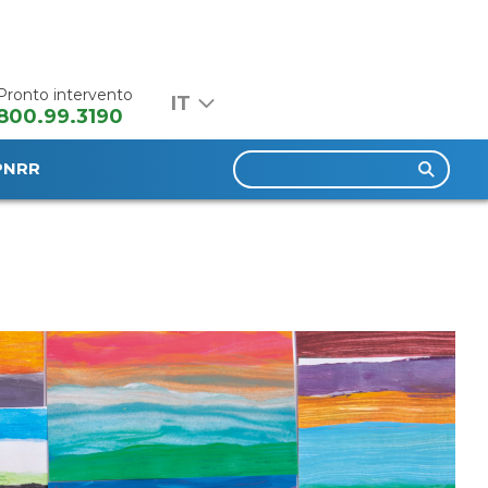
Pronto intervento
800.99.3190
Ricerca
PNRR
per: