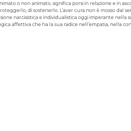
nimato o non animato, significa porsi in relazione e in as
roteggerlo, di sostenerlo. L’aver cura non è mosso dal s
isione narcisistica e individualistica oggi imperante nell
ogica affettiva che ha la sua radice nell’empatia, nella con