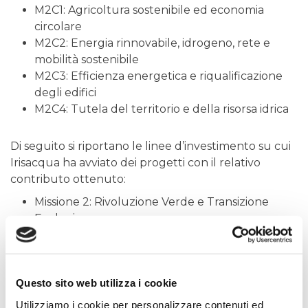
M2C1: Agricoltura sostenibile ed economia
circolare
M2C2: Energia rinnovabile, idrogeno, rete e
mobilità sostenibile
M2C3: Efficienza energetica e riqualificazione
degli edifici
M2C4: Tutela del territorio e della risorsa idrica
Di seguito si riportano le linee d’investimento su cui
Irisacqua ha avviato dei progetti con il relativo
contributo ottenuto:
Missione 2: Rivoluzione Verde e Transizione
Ecologica
Componente 4: Tutela del territorio e della
risorsa idrica
Linea di investimento 4.1: Investimenti
Questo sito web utilizza i cookie
in infrastrutture idriche primarie per la
sicurezza dell’approvvigionamento
Utilizziamo i cookie per personalizzare contenuti ed