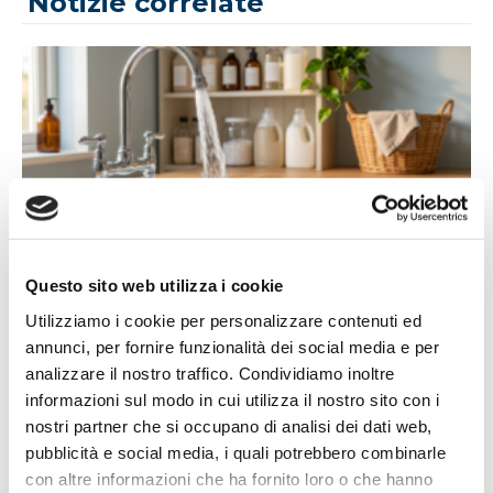
Notizie correlate
14/07/2026
Questo sito web utilizza i cookie
Acqua bene prezioso: un appello alla
responsabilità di tutti
Utilizziamo i cookie per personalizzare contenuti ed
annunci, per fornire funzionalità dei social media e per
L'estate porta con sé giornate più calde, campagne più
analizzare il nostro traffico. Condividiamo inoltre
assetate...
informazioni sul modo in cui utilizza il nostro sito con i
Leggi tutto »
nostri partner che si occupano di analisi dei dati web,
pubblicità e social media, i quali potrebbero combinarle
con altre informazioni che ha fornito loro o che hanno