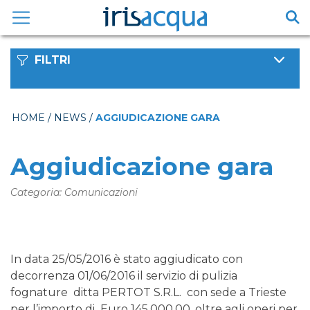
Vai
al
contenuto
FILTRI
HOME
/
NEWS
/
AGGIUDICAZIONE GARA
Aggiudicazione gara
Categoria: Comunicazioni
In data 25/05/2016 è stato aggiudicato con
decorrenza 01/06/2016 il servizio di pulizia
fognature ditta PERTOT S.R.L. con sede a Trieste
per l’importo di Euro 145.000,00. oltre agli oneri per