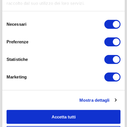
raccolto dal suo utilizzo dei loro servizi.
Selezione
Necessari
del
consenso
Preferenze
29/06/2026
Irisacqua risponde a Femca Cisl: rilievi
infondati e contraddetti dai...
Statistiche
Le accuse mosse mezzo stampa da Femca Cisl nei
confronti...
Marketing
Leggi tutto »
Mostra dettagli
Accetta tutti