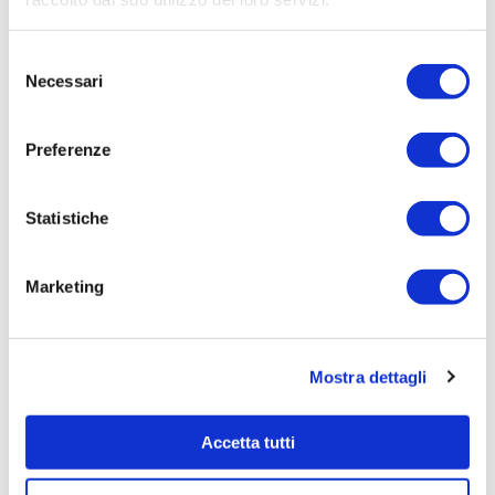
Selezione
Necessari
del
consenso
29/06/2026
Preferenze
Irisacqua risponde a Femca Cisl: rilievi
infondati e contraddetti dai...
Statistiche
Le accuse mosse mezzo stampa da Femca Cisl nei
confronti...
Marketing
Leggi tutto »
Mostra dettagli
Accetta tutti