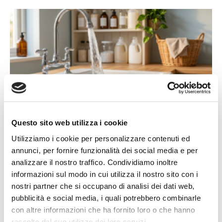
14/07/2026
Acqua bene prezioso: un appello alla
Questo sito web utilizza i cookie
responsabilità di tutti
Utilizziamo i cookie per personalizzare contenuti ed
L'estate porta con sé giornate più calde, campagne più
annunci, per fornire funzionalità dei social media e per
assetate...
analizzare il nostro traffico. Condividiamo inoltre
informazioni sul modo in cui utilizza il nostro sito con i
Leggi tutto »
nostri partner che si occupano di analisi dei dati web,
pubblicità e social media, i quali potrebbero combinarle
con altre informazioni che ha fornito loro o che hanno
raccolto dal suo utilizzo dei loro servizi.