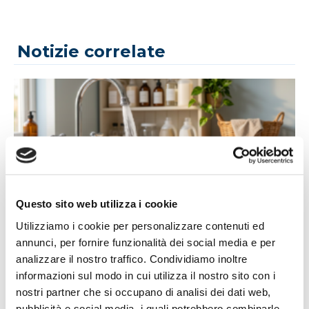
Notizie correlate
Questo sito web utilizza i cookie
14/07/2026
Utilizziamo i cookie per personalizzare contenuti ed
Acqua bene prezioso: un appello alla
annunci, per fornire funzionalità dei social media e per
responsabilità di tutti
analizzare il nostro traffico. Condividiamo inoltre
L'estate porta con sé giornate più calde, campagne più
informazioni sul modo in cui utilizza il nostro sito con i
assetate...
nostri partner che si occupano di analisi dei dati web,
pubblicità e social media, i quali potrebbero combinarle