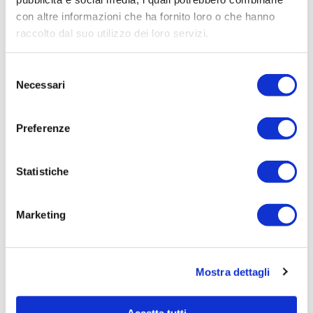
Leggi tutto »
con altre informazioni che ha fornito loro o che hanno
raccolto dal suo utilizzo dei loro servizi.
Selezione
Necessari
del
consenso
Preferenze
29/06/2026
Statistiche
Irisacqua risponde a Femca Cisl: rilievi
infondati e contraddetti dai...
Marketing
Le accuse mosse mezzo stampa da Femca Cisl nei
confronti...
Leggi tutto »
Mostra dettagli