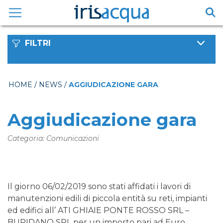
Vai
al
contenuto
FILTRI
HOME
/
NEWS
/
AGGIUDICAZIONE GARA
Aggiudicazione gara
Categoria: Comunicazioni
Il giorno 06/02/2019 sono stati affidati i lavori di
manutenzioni edili di piccola entità su reti, impianti
ed edifici all’ ATI GHIAIE PONTE ROSSO SRL –
BURIDANO SRL per un importo pari ad Euro