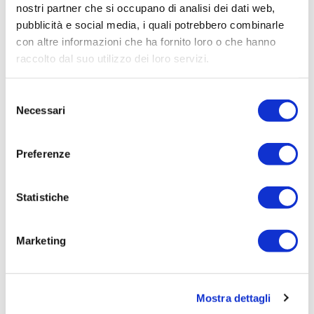
nostri partner che si occupano di analisi dei dati web,
L'estate porta con sé giornate più calde, campagne più
pubblicità e social media, i quali potrebbero combinarle
assetate...
con altre informazioni che ha fornito loro o che hanno
Leggi tutto »
raccolto dal suo utilizzo dei loro servizi.
Selezione
Necessari
del
consenso
Preferenze
Statistiche
29/06/2026
Irisacqua risponde a Femca Cisl: rilievi
Marketing
infondati e contraddetti dai...
Le accuse mosse mezzo stampa da Femca Cisl nei
confronti...
Mostra dettagli
Leggi tutto »