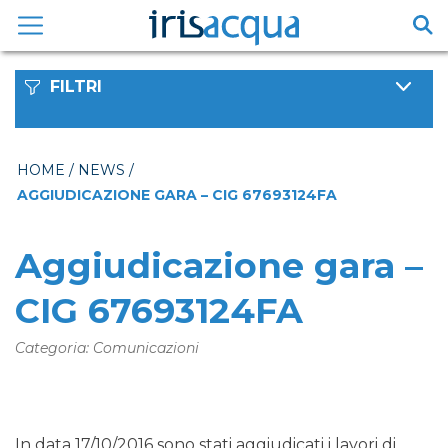
Vai
al
contenuto
FILTRI
HOME
/
NEWS
/
AGGIUDICAZIONE GARA – CIG 67693124FA
Aggiudicazione gara –
CIG 67693124FA
Categoria: Comunicazioni
In data 17/10/2016 sono stati aggiudicati i lavori di