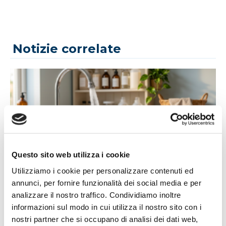
Notizie correlate
Questo sito web utilizza i cookie
14/07/2026
Utilizziamo i cookie per personalizzare contenuti ed
Acqua bene prezioso: un appello alla
annunci, per fornire funzionalità dei social media e per
responsabilità di tutti
analizzare il nostro traffico. Condividiamo inoltre
informazioni sul modo in cui utilizza il nostro sito con i
L'estate porta con sé giornate più calde, campagne più
nostri partner che si occupano di analisi dei dati web,
assetate...