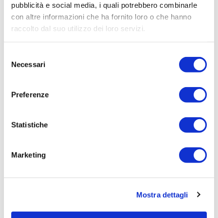
pubblicità e social media, i quali potrebbero combinarle
Leggi tutto »
con altre informazioni che ha fornito loro o che hanno
raccolto dal suo utilizzo dei loro servizi.
Selezione
Necessari
del
consenso
Preferenze
29/06/2026
Statistiche
Irisacqua risponde a Femca Cisl: rilievi
infondati e contraddetti dai...
Marketing
Le accuse mosse mezzo stampa da Femca Cisl nei
confronti...
Leggi tutto »
Mostra dettagli