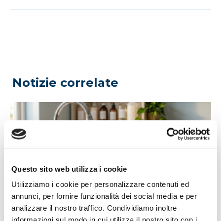
Notizie correlate
Questo sito web utilizza i cookie
Utilizziamo i cookie per personalizzare contenuti ed
14/07/2026
annunci, per fornire funzionalità dei social media e per
analizzare il nostro traffico. Condividiamo inoltre
Acqua bene prezioso: un appello alla
informazioni sul modo in cui utilizza il nostro sito con i