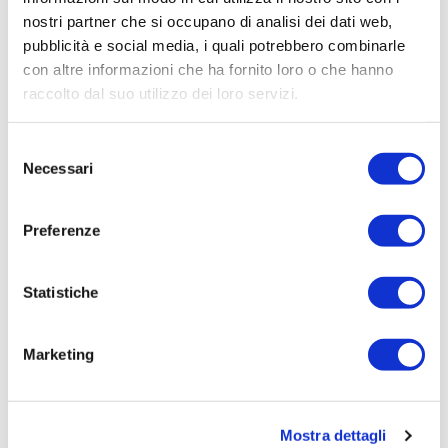
responsabilità di tutti
nostri partner che si occupano di analisi dei dati web,
L'estate porta con sé giornate più calde, campagne più
pubblicità e social media, i quali potrebbero combinarle
assetate...
con altre informazioni che ha fornito loro o che hanno
Leggi tutto »
raccolto dal suo utilizzo dei loro servizi.
Selezione
Necessari
del
consenso
Preferenze
Statistiche
29/06/2026
Irisacqua risponde a Femca Cisl: rilievi
Marketing
infondati e contraddetti dai...
Le accuse mosse mezzo stampa da Femca Cisl nei
confronti...
Mostra dettagli