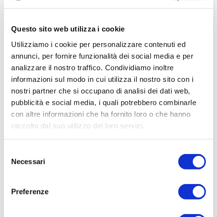
Notizie correlate
Questo sito web utilizza i cookie
Utilizziamo i cookie per personalizzare contenuti ed
annunci, per fornire funzionalità dei social media e per
analizzare il nostro traffico. Condividiamo inoltre
informazioni sul modo in cui utilizza il nostro sito con i
nostri partner che si occupano di analisi dei dati web,
pubblicità e social media, i quali potrebbero combinarle
con altre informazioni che ha fornito loro o che hanno
raccolto dal suo utilizzo dei loro servizi.
14/07/2026
Acqua bene prezioso: un appello alla
Selezione
Necessari
responsabilità di tutti
del
consenso
L'estate porta con sé giornate più calde, campagne più
assetate...
Preferenze
Leggi tutto »