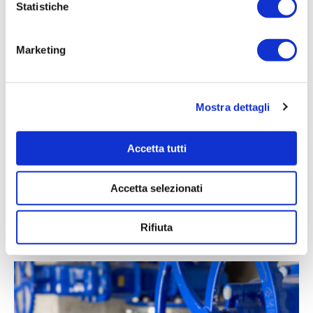
Statistiche
Marketing
Mostra dettagli
29/06/2026
Accetta tutti
Irisacqua risponde a Femca Cisl: rilievi
infondati e contraddetti dai...
Accetta selezionati
Le accuse mosse mezzo stampa da Femca Cisl nei
confronti...
Rifiuta
Leggi tutto »