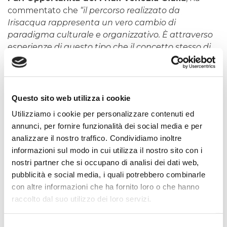
commentato che
“il percorso realizzato da
Irisacqua rappresenta un vero cambio di
paradigma culturale e organizzativo. È attraverso
esperienze di questo tipo che il concetto stesso di
parità evolve, comprendendo nuove dimensioni
quali le fragilità, le sfide della genitorialità,
l’assistenza familiare e la conciliazione vita-lavoro.
Le organizzazioni non devono solo garantire
Questo sito web utilizza i cookie
l’assenza di discriminazioni, ma devono
Utilizziamo i cookie per personalizzare contenuti ed
promuovere attivamente strategie e strumenti
annunci, per fornire funzionalità dei social media e per
che supportino tutte le dimensioni della persona, in
analizzare il nostro traffico. Condividiamo inoltre
ogni fase della vita. Bisogni e problematiche
informazioni sul modo in cui utilizza il nostro sito con i
cambiano nelle varie fasi dell’esistenza, è compito
nostri partner che si occupano di analisi dei dati web,
dell’azienda essere un punto di supporto anche nei
pubblicità e social media, i quali potrebbero combinarle
momenti delicati della vita dei propri dipendenti,
con altre informazioni che ha fornito loro o che hanno
non solo durante la maternità ma anche in
raccolto dal suo utilizzo dei loro servizi.
situazioni di fragilità personale o familiare”.
Selezione