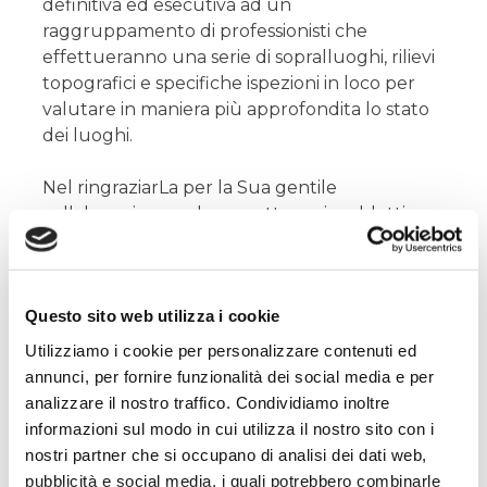
definitiva ed esecutiva ad un
raggruppamento di professionisti che
effettueranno una serie di sopralluoghi, rilievi
topografici e specifiche ispezioni in loco per
valutare in maniera più approfondita lo stato
dei luoghi.
Nel ringraziarLa per la Sua gentile
collaborazione nel permettere ai suddetti
Professionisti l’accesso alle Sua proprietà per
permettere tali rilevazioni utili allo sviluppo
del progetto di intervento, auspichiamo in
Questo sito web utilizza i cookie
una Sua collaborazione nel fornire tutte le
informazioni di Sua conoscenza e, se esistente
Utilizziamo i cookie per personalizzare contenuti ed
e/o possibile, la documentazione utile allo
annunci, per fornire funzionalità dei social media e per
scopo.
analizzare il nostro traffico. Condividiamo inoltre
informazioni sul modo in cui utilizza il nostro sito con i
Confidando nel Suo spirito civico e
nostri partner che si occupano di analisi dei dati web,
ringraziandola per la Sua collaborazione,
si
pubblicità e social media, i quali potrebbero combinarle