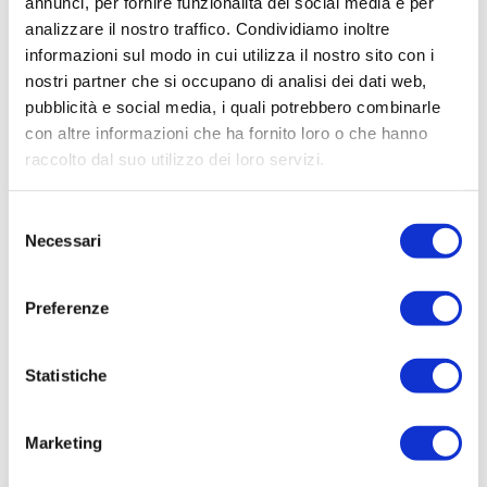
annunci, per fornire funzionalità dei social media e per
analizzare il nostro traffico. Condividiamo inoltre
informazioni sul modo in cui utilizza il nostro sito con i
14/07/2026
nostri partner che si occupano di analisi dei dati web,
Acqua bene prezioso: un appello alla
pubblicità e social media, i quali potrebbero combinarle
responsabilità di tutti
con altre informazioni che ha fornito loro o che hanno
L'estate porta con sé giornate più calde, campagne più
raccolto dal suo utilizzo dei loro servizi.
assetate...
Leggi tutto »
Selezione
Necessari
del
consenso
Preferenze
Statistiche
Marketing
29/06/2026