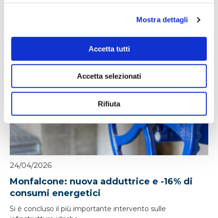
Irisacqua risponde a Femca Cisl: rilievi
infondati e contraddetti dai...
Mostra dettagli
Le accuse mosse mezzo stampa da Femca Cisl nei
confronti...
Accetta tutti
Leggi tutto »
Accetta selezionati
Rifiuta
24/04/2026
Monfalcone: nuova adduttrice e -16% di
consumi energetici
Si è concluso il più importante intervento sulle