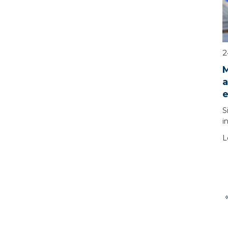
2
M
a
e
S
i
L