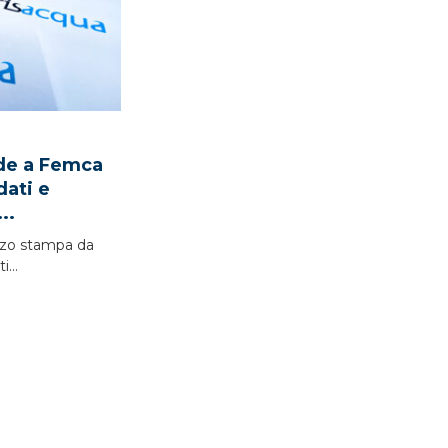
nde a Femca
ndati e
..
zo stampa da
...