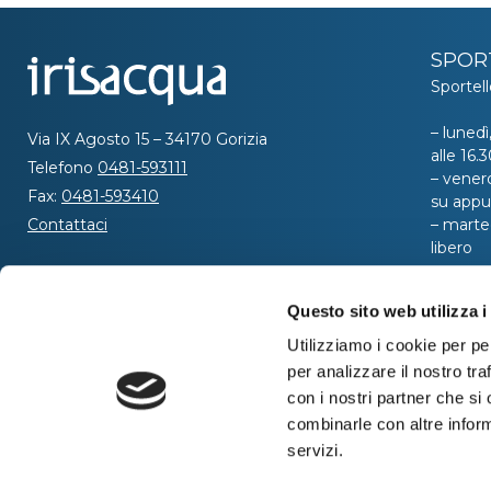
SPOR
Sportell
– lunedì
Via IX Agosto 15 – 34170 Gorizia
alle 16
Telefono
0481-593111
– venerd
Fax:
0481-593410
su app
Contattaci
– marted
libero
SEGUICI
Per ric
Questo sito web utilizza i
al nume
telefoni
Utilizziamo i cookie per pe
dalle or
per analizzare il nostro tra
ore 8:00
con i nostri partner che si
combinarle con altre inform
servizi.