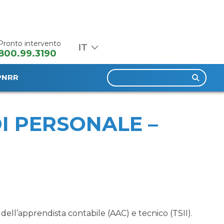
Pronto intervento
800.99.3190
Ricerca
PNRR
II
per:
DI PERSONALE –
 dell’apprendista contabile (AAC) e tecnico (TSII).