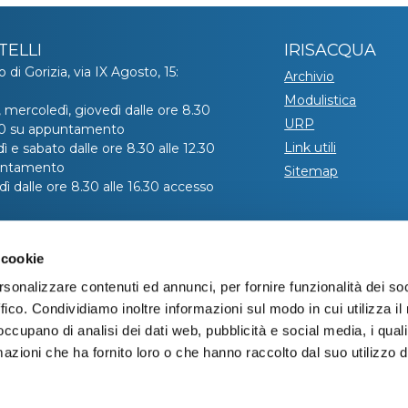
TELLI
IRISACQUA
o di Gorizia, via IX Agosto, 15:
Archivio
Modulistica
, mercoledì, giovedì dalle ore 8.30
URP
.30 su appuntamento
Link utili
ì e sabato dalle ore 8.30 alle 12.30
untamento
Sitemap
ì dalle ore 8.30 alle 16.30 accesso
hiedere l’appuntamento telefonare
 cookie
ro verde 800 99 31 31 (contatto
co disponibile da lunedì a venerdì
rsonalizzare contenuti ed annunci, per fornire funzionalità dei so
e 8:00 alle 20:00 – il sabato dalle
ffico. Condividiamo inoltre informazioni sul modo in cui utilizza il 
 alle 13:00).
 occupano di analisi dei dati web, pubblicità e social media, i qual
azioni che ha fornito loro o che hanno raccolto dal suo utilizzo d
Informativa privacy
|
Cookie policy
|
Dichiarazione di accessibilità