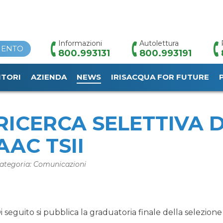
Informazioni
Autolettura
MENTO
800.993131
800.993191
ITORI
AZIENDA
NEWS
IRISACQUA FOR FUTURE
HOME
/
NEWS
/
RICERCA SELETTIVA DI PERSONALE – AAC TS
RICERCA SELETTIVA 
AAC TSII
ategoria: Comunicazioni
i seguito si pubblica la graduatoria finale della selezione