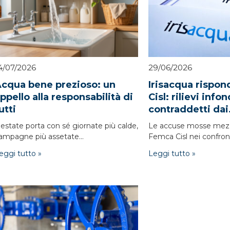
4/07/2026
29/06/2026
cqua bene prezioso: un
Irisacqua rispo
ppello alla responsabilità di
Cisl: rilievi info
utti
contraddetti dai.
'estate porta con sé giornate più calde,
Le accuse mosse mez
ampagne più assetate...
Femca Cisl nei confronti
eggi tutto »
Leggi tutto »