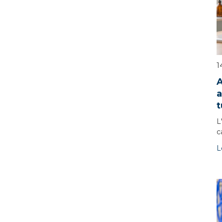
1
A
a
t
L
c
L