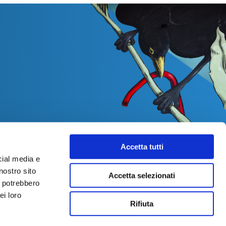
Accetta tutti
cial media e
nostro sito
Accetta selezionati
i potrebbero
ei loro
Rifiuta