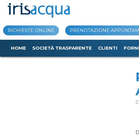
Vai
al
contenuto
RICHIESTE ONLINE
PRENOTAZIONE APPUNTA
HOME
SOCIETÀ TRASPARENTE
CLIENTI
FORN
C
D