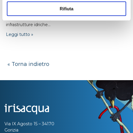
Monfalcone: nuova adduttrice e -16% di
consumi energetici
Rifiuta
Si è concluso il più importante intervento sulle
infrastrutture idriche...
Leggi tutto »
« Torna indietro
Via IX Agosto 15 – 34170
Gorizia