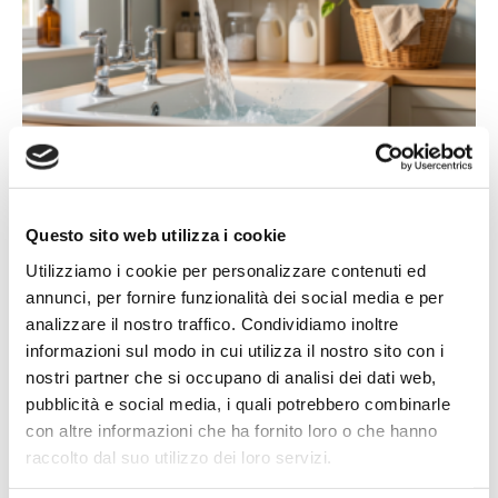
14/07/2026
Acqua bene prezioso: un appello alla
responsabilità di tutti
Questo sito web utilizza i cookie
L'estate porta con sé giornate più calde, campagne più
Utilizziamo i cookie per personalizzare contenuti ed
assetate...
annunci, per fornire funzionalità dei social media e per
Leggi tutto »
analizzare il nostro traffico. Condividiamo inoltre
informazioni sul modo in cui utilizza il nostro sito con i
nostri partner che si occupano di analisi dei dati web,
pubblicità e social media, i quali potrebbero combinarle
con altre informazioni che ha fornito loro o che hanno
raccolto dal suo utilizzo dei loro servizi.