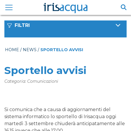
Vai
al
contenuto
FILTRI
HOME
/
NEWS
/
SPORTELLO AVVISI
Sportello avvisi
Categoria: Comunicazioni
Si comunica che a causa di aggiornamenti del
sistema informatico lo sportello di Irisacqua oggi
martedì 3 settembre chiuderà anticipatamente alle
16.15 invece che alle 17.00.