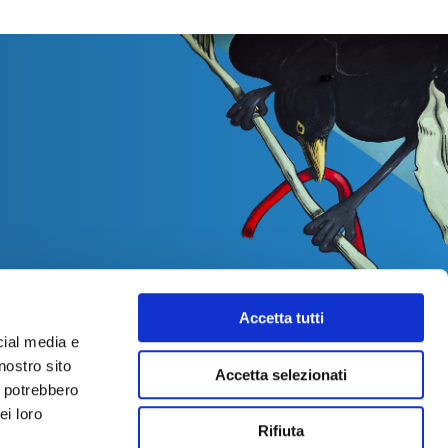
Accetta tutti
cial media e
nostro sito
Accetta selezionati
i potrebbero
ei loro
Rifiuta