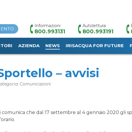
Informazioni
Autolettura
MENTO
800.993131
800.993191
ITORI
AZIENDA
NEWS
IRISACQUA FOR FUTURE
HOME
/
NEWS
/
SPORTELLO – AVVISI
Sportello – avvisi
ategoria: Comunicazioni
i comunica che dal 17 settembre al 4 gennaio 2020 gli spo
’orario.