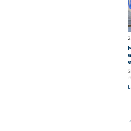
2
M
a
e
S
i
L