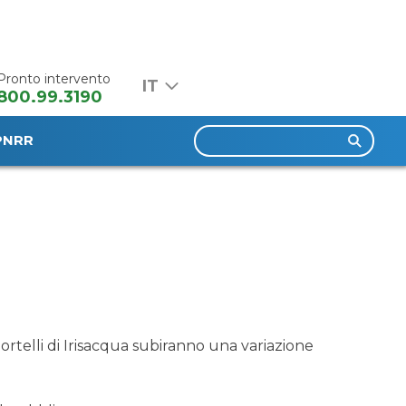
Pronto intervento
800.99.3190
Ricerca
PNRR
per:
rtelli di Irisacqua subiranno una variazione