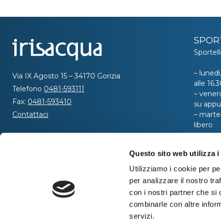
SPOR
Sportell
– lunedì
Via IX Agosto 15 – 34170 Gorizia
alle 16
Telefono
0481-593111
– venerd
Fax:
0481-593410
su app
Contattaci
– marted
libero
SEGUICI
Per ric
Questo sito web utilizza i
al nume
telefoni
Utilizziamo i cookie per pe
dalle or
per analizzare il nostro tra
ore 8:00
con i nostri partner che si
combinarle con altre inform
servizi.