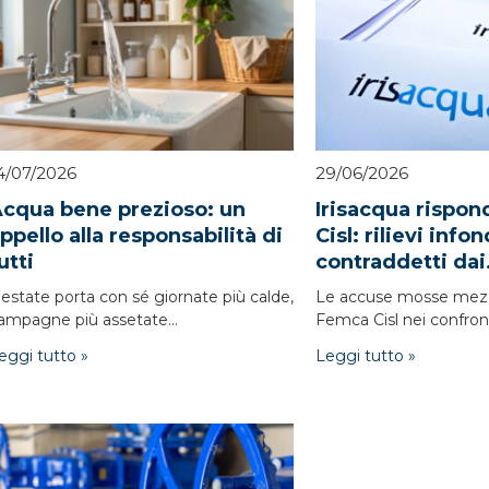
4/07/2026
29/06/2026
cqua bene prezioso: un
Irisacqua rispo
ppello alla responsabilità di
Cisl: rilievi info
utti
contraddetti dai.
'estate porta con sé giornate più calde,
Le accuse mosse mez
ampagne più assetate...
Femca Cisl nei confronti
eggi tutto »
Leggi tutto »