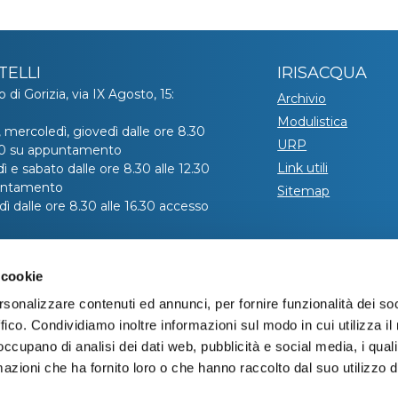
TELLI
IRISACQUA
o di Gorizia, via IX Agosto, 15:
Archivio
Modulistica
, mercoledì, giovedì dalle ore 8.30
URP
.30 su appuntamento
Link utili
ì e sabato dalle ore 8.30 alle 12.30
untamento
Sitemap
ì dalle ore 8.30 alle 16.30 accesso
hiedere l’appuntamento telefonare
 cookie
ro verde 800 99 31 31 (contatto
co disponibile da lunedì a venerdì
rsonalizzare contenuti ed annunci, per fornire funzionalità dei so
e 8:00 alle 20:00 – il sabato dalle
ffico. Condividiamo inoltre informazioni sul modo in cui utilizza il 
 alle 13:00).
 occupano di analisi dei dati web, pubblicità e social media, i qual
azioni che ha fornito loro o che hanno raccolto dal suo utilizzo d