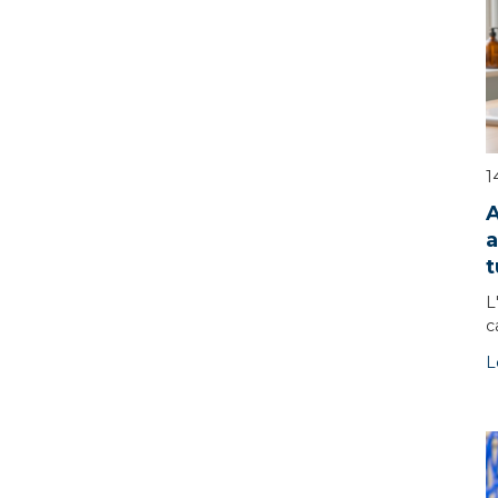
1
A
a
t
L
c
L