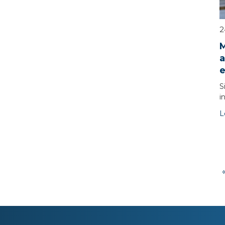
2
M
a
e
S
i
L