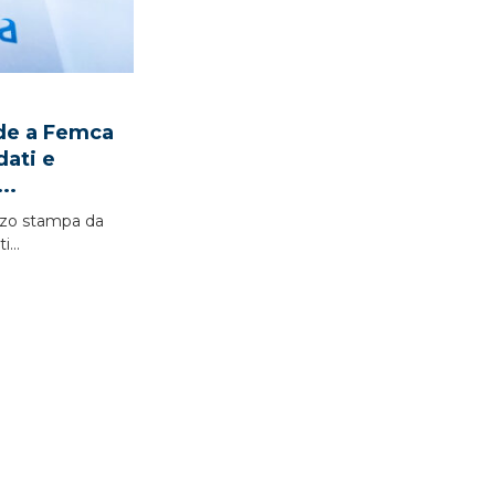
nde a Femca
ndati e
..
zo stampa da
...