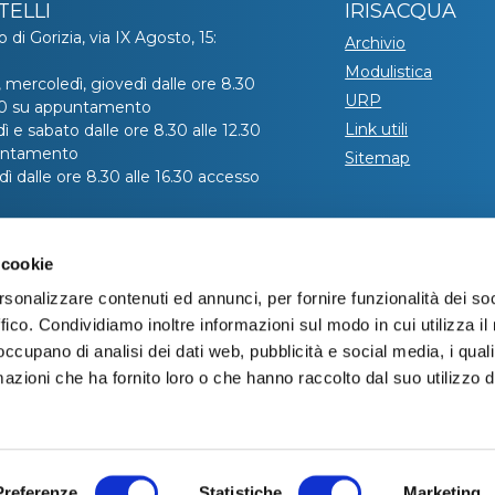
TELLI
IRISACQUA
o di Gorizia, via IX Agosto, 15:
Archivio
Modulistica
, mercoledì, giovedì dalle ore 8.30
URP
.30 su appuntamento
Link utili
ì e sabato dalle ore 8.30 alle 12.30
untamento
Sitemap
ì dalle ore 8.30 alle 16.30 accesso
hiedere l’appuntamento telefonare
 cookie
ro verde 800 99 31 31 (contatto
co disponibile da lunedì a venerdì
rsonalizzare contenuti ed annunci, per fornire funzionalità dei so
e 8:00 alle 20:00 – il sabato dalle
ffico. Condividiamo inoltre informazioni sul modo in cui utilizza il 
 alle 13:00).
 occupano di analisi dei dati web, pubblicità e social media, i qual
azioni che ha fornito loro o che hanno raccolto dal suo utilizzo d
Informativa privacy
|
Cookie policy
|
Dichiarazione di accessibilità
Note legali
|
Sitemap
|
Digital agency:
Alea.pro
Preferenze
Statistiche
Marketing