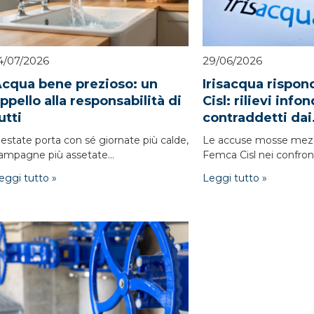
4/07/2026
29/06/2026
cqua bene prezioso: un
Irisacqua rispo
ppello alla responsabilità di
Cisl: rilievi info
utti
contraddetti dai.
'estate porta con sé giornate più calde,
Le accuse mosse mez
ampagne più assetate...
Femca Cisl nei confronti
eggi tutto »
Leggi tutto »