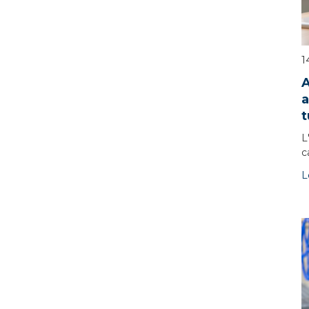
1
A
a
t
L
c
L