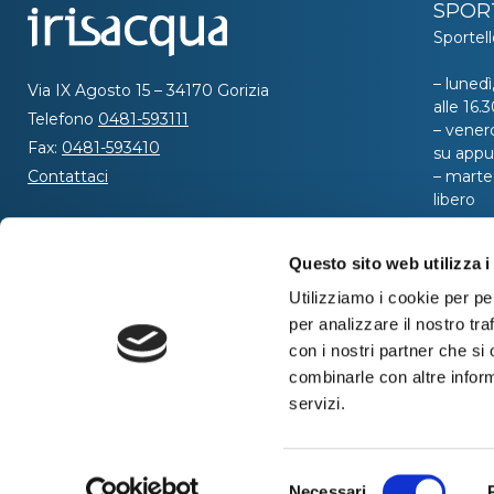
SPOR
Sportell
– lunedì
Via IX Agosto 15 – 34170 Gorizia
alle 16
Telefono
0481-593111
– venerd
Fax:
0481-593410
su app
Contattaci
– marted
libero
SEGUICI
Per ric
Questo sito web utilizza i
al nume
telefoni
Utilizziamo i cookie per pe
dalle or
per analizzare il nostro tra
ore 8:00
con i nostri partner che si
combinarle con altre inform
servizi.
Selezione
Necessari