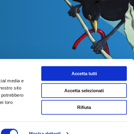
Accetta tutti
cial media e
nostro sito
Accetta selezionati
i potrebbero
ei loro
Rifiuta
Mostra dettagli