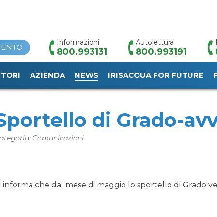
Informazioni
Autolettura
MENTO
800.993131
800.993191
ITORI
AZIENDA
NEWS
IRISACQUA FOR FUTURE
HOME
/
NEWS
/
SPORTELLO DI GRADO-AVVISI
Sportello di Grado-avv
ategoria: Comunicazioni
i informa che dal mese di maggio lo sportello di Grado