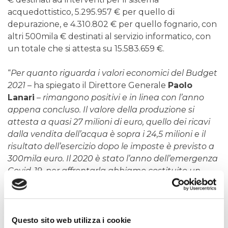
acquedottistico, 5.295.957 € per quello di
depurazione, e 4.310.802 € per quello fognario, con
altri 500mila € destinati al servizio informatico, con
un totale che si attesta su 15.583.659 €.
“
Per quanto riguarda i valori economici del Budget
2021
– ha spiegato il Direttore Generale
Paolo
Lanari
–
rimangono positivi e in linea con l’anno
appena concluso. Il valore della produzione si
attesta a quasi 27 milioni di euro, quello dei ricavi
dalla vendita dell’acqua è sopra i 24,5 milioni e il
risultato dell’esercizio dopo le imposte è previsto a
300mila euro. Il 2020 è stato l’anno dell’emergenza
Covid-19, per affrontarla abbiamo costituito un
comitato interno all’azienda che si riunisce su base
mensile e che lavora per garantire il massimo
grado di sicurezza per i dipendenti e gli utenti. La
gestione del rischio ha fatto aumentare
Questo sito web utilizza i cookie