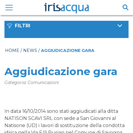
Vai
al
contenuto
FILTRI
HOME
/
NEWS
/
AGGIUDICAZIONE GARA
Aggiudicazione gara
Categoria: Comunicazioni
In data 16/10/2014 sono stati aggiudicati alla ditta
NATISON SCAVI SRL con sede a San Giovanni al
Natisone (UD) i lavori di sostituzione della condotta
idrica nella Via F.lli Rusjan nel Comune di Savogna