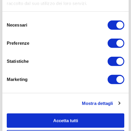
raccolto dal suo utilizzo dei loro servizi.
Selezione
Necessari
del
consenso
Preferenze
29/06/2026
Irisacqua risponde a Femca Cisl: rilievi
infondati e contraddetti dai...
Statistiche
Le accuse mosse mezzo stampa da Femca Cisl nei
confronti...
Marketing
Leggi tutto »
Mostra dettagli
Accetta tutti