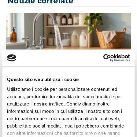
Notizie correlate
14/07/2026
Questo sito web utilizza i cookie
Acqua bene prezioso: un appello alla
responsabilità di tutti
Utilizziamo i cookie per personalizzare contenuti ed
annunci, per fornire funzionalità dei social media e per
L'estate porta con sé giornate più calde, campagne più
analizzare il nostro traffico. Condividiamo inoltre
assetate...
informazioni sul modo in cui utilizza il nostro sito con i
Leggi tutto »
nostri partner che si occupano di analisi dei dati web,
pubblicità e social media, i quali potrebbero combinarle
con altre informazioni che ha fornito loro o che hanno