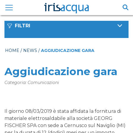
Vai
al
contenuto
FILTRI
HOME
/
NEWS
/
AGGIUDICAZIONE GARA
Aggiudicazione gara
Categoria: Comunicazioni
Il giorno 08/03/2019 è stata affidata la fornitura di
materiale elettrosaldabile alla società GEORG
FISCHER SPA con sede a Cernusco sul Naviglio (MI)
per la durata di 12 (dodici) mesi per un importo