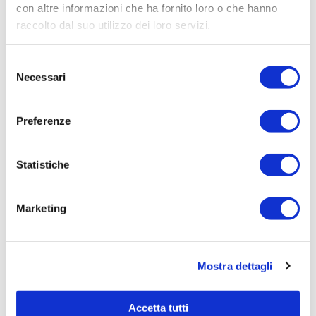
con altre informazioni che ha fornito loro o che hanno
raccolto dal suo utilizzo dei loro servizi.
Selezione
Necessari
del
consenso
Preferenze
29/06/2026
Irisacqua risponde a Femca Cisl: rilievi
Statistiche
infondati e contraddetti dai...
Le accuse mosse mezzo stampa da Femca Cisl nei
Marketing
confronti...
Leggi tutto »
Mostra dettagli
Accetta tutti