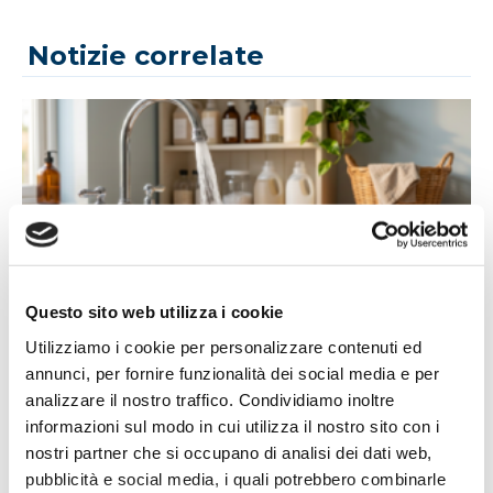
Notizie correlate
14/07/2026
Questo sito web utilizza i cookie
Acqua bene prezioso: un appello alla
Utilizziamo i cookie per personalizzare contenuti ed
responsabilità di tutti
annunci, per fornire funzionalità dei social media e per
analizzare il nostro traffico. Condividiamo inoltre
L'estate porta con sé giornate più calde, campagne più
informazioni sul modo in cui utilizza il nostro sito con i
assetate...
nostri partner che si occupano di analisi dei dati web,
Leggi tutto »
pubblicità e social media, i quali potrebbero combinarle