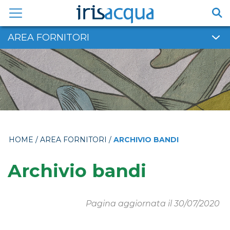
Vai
al
contenuto
AREA FORNITORI
HOME
/
AREA FORNITORI
/
ARCHIVIO BANDI
Archivio bandi
Pagina aggiornata il 30/07/2020