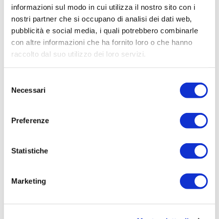
informazioni sul modo in cui utilizza il nostro sito con i
Tipologia bando
nostri partner che si occupano di analisi dei dati web,
pubblicità e social media, i quali potrebbero combinarle
con altre informazioni che ha fornito loro o che hanno
Testo
raccolto dal suo utilizzo dei loro servizi.
Selezione
Necessari
del
consenso
Preferenze
Legenda:
Scaduti
Aggiudicati
Statistiche
Marketing
OPERAIO ADDETTO AL
SERVIZIO IDRICO INTEGRATO