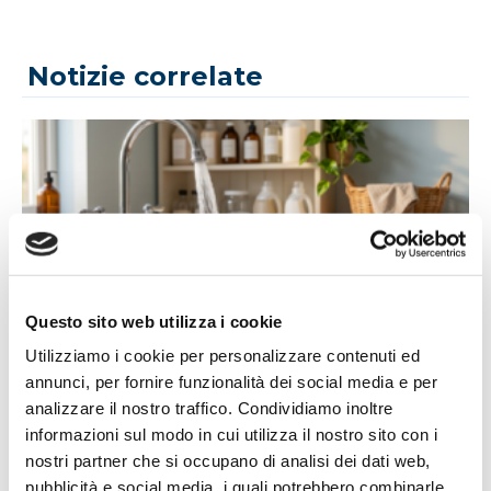
Notizie correlate
Questo sito web utilizza i cookie
14/07/2026
Utilizziamo i cookie per personalizzare contenuti ed
Acqua bene prezioso: un appello alla
annunci, per fornire funzionalità dei social media e per
responsabilità di tutti
analizzare il nostro traffico. Condividiamo inoltre
L'estate porta con sé giornate più calde, campagne più
informazioni sul modo in cui utilizza il nostro sito con i
assetate...
nostri partner che si occupano di analisi dei dati web,
Leggi tutto »
pubblicità e social media, i quali potrebbero combinarle