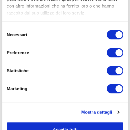
con altre informazioni che ha fornito loro o che hanno
raccolto dal suo utilizzo dei loro servizi.
Selezione
Necessari
del
consenso
Preferenze
29/06/2026
Statistiche
Irisacqua risponde a Femca Cisl: rilievi
infondati e contraddetti dai...
Marketing
Le accuse mosse mezzo stampa da Femca Cisl nei
confronti...
Leggi tutto »
Mostra dettagli
Accetta tutti