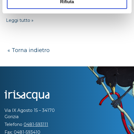
Rifiuta
Si è concluso il più importante intervento sulle
infrastrutture idriche...
Leggi tutto »
« Torna indietro
Via IX Agosto 15 – 34170
Gorizia
Telefono
0481-593111
Fax:
0481-593410