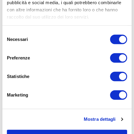
pubblicità e social media, i quali potrebbero combinarle
Leggi tutto »
con altre informazioni che ha fornito loro o che hanno
raccolto dal suo utilizzo dei loro servizi.
Selezione
Necessari
del
consenso
Preferenze
29/06/2026
Statistiche
Irisacqua risponde a Femca Cisl: rilievi
infondati e contraddetti dai...
Marketing
Le accuse mosse mezzo stampa da Femca Cisl nei
confronti...
Leggi tutto »
Mostra dettagli