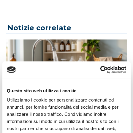
Notizie correlate
Questo sito web utilizza i cookie
14/07/2026
Utilizziamo i cookie per personalizzare contenuti ed
Acqua bene prezioso: un appello alla
annunci, per fornire funzionalità dei social media e per
responsabilità di tutti
analizzare il nostro traffico. Condividiamo inoltre
informazioni sul modo in cui utilizza il nostro sito con i
L'estate porta con sé giornate più calde, campagne più
nostri partner che si occupano di analisi dei dati web,
assetate...