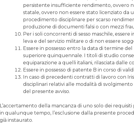
persistente insufficiente rendimento, ovvero 
statale, ovvero non essere stato licenziato da
procedimento disciplinare per scarso rendimen
produzione di documenti falsi o con mezzi frau
Per i soli concorrenti di sesso maschile, essere 
leva e del servizio militare o di non essere sogg
Essere in possesso entro la data di termine del
superiore quinquennale. I titoli di studio cons
equiparazione a quelli italiani, rilasciata dalle 
Essere in possesso di patente B in corso di validi
In caso di precedenti contratti di lavoro con Ir
disciplinari relativi alle modalità di svolgimen
del presente avviso.
L’accertamento della mancanza di uno solo dei requisiti 
in qualunque tempo, l’esclusione dalla presente procedur
già instaurato.