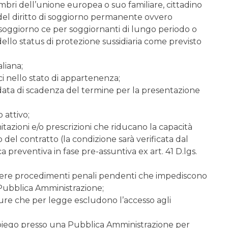
embri dell’unione europea o suo familiare, cittadino
 o del diritto di soggiorno permanente ovvero
di soggiorno ce per soggiornanti di lungo periodo o
 dello status di protezione sussidiaria come previsto
liana;
tici nello stato di appartenenza;
a data di scadenza del termine per la presentazione
 attivo;
mitazioni e/o prescrizioni che riducano la capacità
del contratto (la condizione sarà verificata dal
preventiva in fase pre-assuntiva ex art. 41 D.lgs.
vere procedimenti penali pendenti che impediscono
 Pubblica Amministrazione;
ure che per legge escludono l’accesso agli
impiego presso una Pubblica Amministrazione per