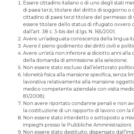
Essere cittadino italiano o di uno degli stati m
di paesi terzi, titolare del diritto di soggiorno
cittadino di paesi terzi titolare del permesso 
essere titolare dello status di rifugiato ovvero
dall’art. 38 c. 3-bis del d.lgs. N. 165/2001;
Avere un’adeguata conoscenza della lingua ita
Avere il pieno godimento dei diritti civili e poli
Avere un’età non inferiore ai diciotto anni all
della domanda di ammissione alla selezione;
Non essere stato escluso dall’elettorato politico
Idoneità fisica alla mansione specifica, senza li
lavorativa relativamente alla mansione oggetto 
medico competente aziendale con visita medica 
81/2008);
Non avere riportato condanne penali e non a
la costituzione di un rapporto di lavoro con la
Non essere stato interdetto o sottoposto a mis
impieghi presso le Pubbliche Amministrazioni;
Non essere stato destituito, dispensato dall’