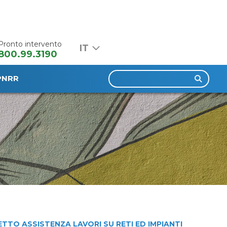
Pronto intervento
800.99.3190
Ricerca
PNRR
per:
TTO ASSISTENZA LAVORI SU RETI ED IMPIANTI