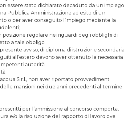
non essere stato dichiarato decaduto da un impiego
 una Pubblica Amministrazione ad esito di un
to o per aver conseguito l’impiego mediante la
dolenti;
in posizione regolare nei riguardi degli obblighi di
etto a tale obbligo;
 presente avviso, di diploma di istruzione secondaria
eguiti all’estero devono aver ottenuto la necessaria
competenti autorità;
tà;
isacqua S.r.l., non aver riportato provvedimenti
to delle mansioni nei due anni precedenti al termine
prescritti per l’ammissione al concorso comporta,
a e/o la risoluzione del rapporto di lavoro ove