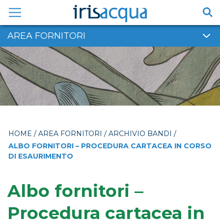
Vai
al
contenuto
AREA FORNITORI
HOME
/
AREA FORNITORI
/
ARCHIVIO BANDI
/
ALBO FORNITORI – PROCEDURA CARTACEA IN CORSO
DI ESAURIMENTO
Albo fornitori –
Procedura cartacea in