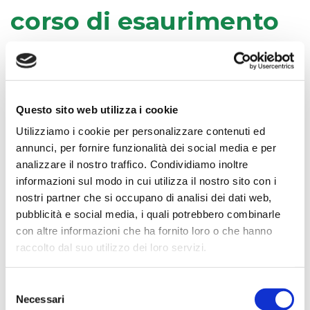
corso di esaurimento
Data di avvio bando:
21/12/2015
Data di chiusura bando:
Questo sito web utilizza i cookie
11/06/2019
Utilizziamo i cookie per personalizzare contenuti ed
Stato bando:
annunci, per fornire funzionalità dei social media e per
Aggiudicato
analizzare il nostro traffico. Condividiamo inoltre
informazioni sul modo in cui utilizza il nostro sito con i
nostri partner che si occupano di analisi dei dati web,
Avviso Albo Professionisti 2016/2020
pubblicità e social media, i quali potrebbero combinarle
con altre informazioni che ha fornito loro o che hanno
Pagina aggiornata il 08/09/2020
raccolto dal suo utilizzo dei loro servizi.
Selezione
Necessari
del