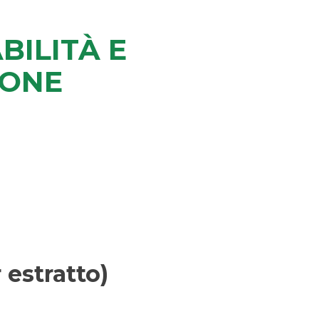
ILITÀ E
IONE
estratto)