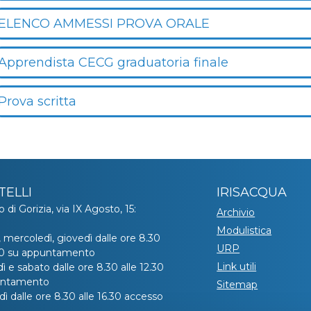
ELENCO AMMESSI PROVA ORALE
Apprendista CECG graduatoria finale
Prova scritta
TELLI
IRISACQUA
o di Gorizia, via IX Agosto, 15:
Archivio
Modulistica
, mercoledì, giovedì dalle ore 8.30
URP
.30 su appuntamento
Link utili
ì e sabato dalle ore 8.30 alle 12.30
untamento
Sitemap
ì dalle ore 8.30 alle 16.30 accesso