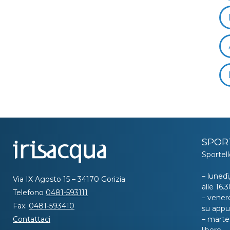
SPOR
Sportell
– lunedì
Via IX Agosto 15 – 34170 Gorizia
alle 16
Telefono
0481-593111
– venerd
Fax:
0481-593410
su app
Contattaci
– marted
libero