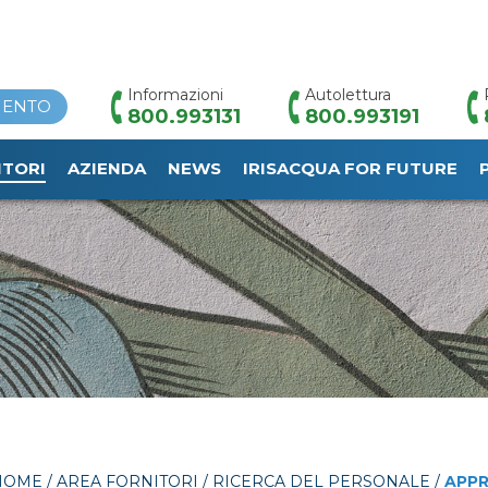
Informazioni
Autolettura
MENTO
800.993131
800.993191
ITORI
AZIENDA
NEWS
IRISACQUA FOR FUTURE
HOME
/
AREA FORNITORI
/
RICERCA DEL PERSONALE
/
APPR