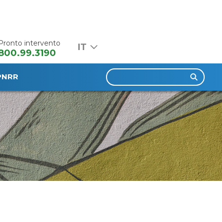
Pronto intervento
800.99.3190
Ricerca
PNRR
per: