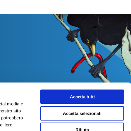
Accetta tutti
cial media e
nostro sito
Accetta selezionati
i potrebbero
ei loro
Rifiuta