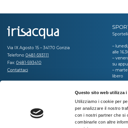
SPOR
Sportell
– lunedì
Via IX Agosto 15 – 34170 Gorizia
alle 16
Telefono
0481-593111
– venerd
Fax:
0481-593410
su app
Contattaci
– marted
libero
SEGUICI
Per ric
Questo sito web utilizza i
al nume
telefoni
Utilizziamo i cookie per pe
dalle or
per analizzare il nostro tra
ore 8:00
con i nostri partner che si
combinarle con altre inform