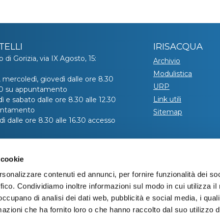
TELLI
IRISACQUA
o di Gorizia, via IX Agosto, 15:
Archivio
Modulistica
, mercoledì, giovedì dalle ore 8.30
URP
.30 su appuntamento
Link utili
ì e sabato dalle ore 8.30 alle 12.30
untamento
Sitemap
ì dalle ore 8.30 alle 16.30 accesso
hiedere l’appuntamento telefonare
 cookie
ro verde 800 99 31 31 (contatto
co disponibile da lunedì a venerdì
rsonalizzare contenuti ed annunci, per fornire funzionalità dei so
e 8:00 alle 20:00 – il sabato dalle
ffico. Condividiamo inoltre informazioni sul modo in cui utilizza il 
 alle 13:00).
 occupano di analisi dei dati web, pubblicità e social media, i qual
azioni che ha fornito loro o che hanno raccolto dal suo utilizzo d