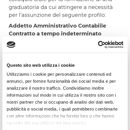
graduatoria da cui attingere a necessità
per l’assunzione del seguente profilo:
Addetto Amministrativo Contabiile
Contratto a tempo indeterminato
Livello di inquadramento: 3° livello CCNL
Federgasacqua
In allegato il testo completo dell’Avviso ed
Questo sito web utilizza i cookie
il modulo per la presentazione della
Utilizziamo i cookie per personalizzare contenuti ed
domanda e la redazione del curriculum.
annunci, per fornire funzionalità dei social media e per
I termini per la presentazione delle
analizzare il nostro traffico. Condividiamo inoltre
domande scadono il
15 giugno 2020
informazioni sul modo in cui utilizza il nostro sito con i
nostri partner che si occupano di analisi dei dati web,
pubblicità e social media, i quali potrebbero combinarle
La prova scritta si terrà giovedì 16 luglio
con altre informazioni che ha fornito loro o che hanno
2020 ore 14.30 presso la nostra sede.I
raccolto dal suo utilizzo dei loro servizi.
candidati dovranno indossare la