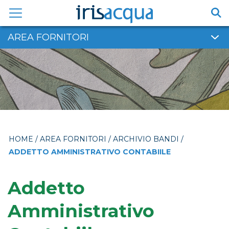
Vai
al
contenuto
AREA FORNITORI
HOME
/
AREA FORNITORI
/
ARCHIVIO BANDI
/
ADDETTO AMMINISTRATIVO CONTABIILE
Addetto
Amministrativo