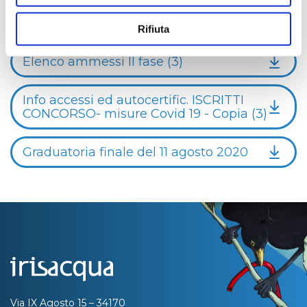
Modulo domanda e curriculum AAM 2020
(2)
Rifiuta
Elenco ammessi II fase (3)
Info accessi ed autocertific. ISCRITTI
CONCORSO- misure Covid 19 - Copia (3)
Graduatoria finale del 11 agosto 2020
Via IX Agosto 15 – 34170