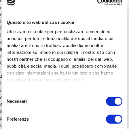
ormai datati e poco funzionali, per concentrare la
depurazione in una struttura moderna e ad alta
efficienza energetica, capace di restituire al fiume
Isonzo acque molto più pulite e sicure per l’ambiente.
Questo sito web utilizza i cookie
Durante la riunione, l’amministrazione comunale e
Utilizziamo i cookie per personalizzare contenuti ed
Irisacqua hanno parlato anche dei problemi quotidiani
annunci, per fornire funzionalità dei social media e per
della rete cittadina, programmando i prossimi
analizzare il nostro traffico. Condividiamo inoltre
investimenti per sostituire le vecchie tubature e
informazioni sul modo in cui utilizza il nostro sito con i
ridimensionare le perdite d’acqua sul territorio di
nostri partner che si occupano di analisi dei dati web,
Gradisca.
pubblicità e social media, i quali potrebbero combinarle
con altre informazioni che ha fornito loro o che hanno
Alessandro Pagotto, Sindaco di Gradisca d’Isonzo
,
raccolto dal suo utilizzo dei loro servizi.
ha commentato:
“Ho voluto un incontro con
l’Amministratrice Unica e i tecnici per avere un quadro
Selezione
completo degli interventi in essere e della visione
Necessari
del
strategica sul sistema di distribuzione delle acque e
consenso
dei reflui. Il cantiere al depuratore rappresenta un
passaggio importante per dotare Gradisca e il
Preferenze
territorio della Destra Isonzo di un impianto più