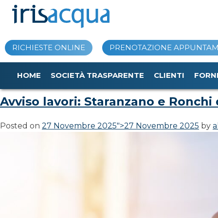
Vai
al
contenuto
RICHIESTE ONLINE
PRENOTAZIONE APPUNTA
Comune:
Ronchi dei Legio
HOME
SOCIETÀ TRASPARENTE
CLIENTI
FORN
Avviso lavori: Staranzano e Ronchi 
Posted on
27 Novembre 2025
">
27 Novembre 2025
by
a