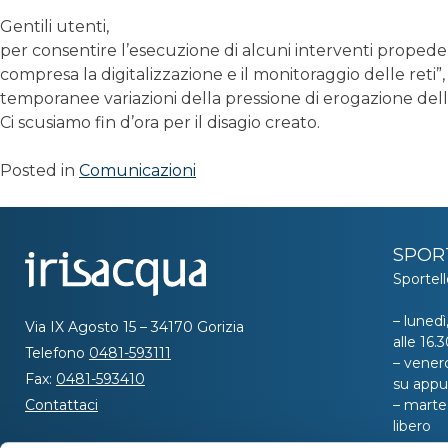
Gentili utenti,
per consentire l’esecuzione di alcuni interventi propedeu
compresa la digitalizzazione e il monitoraggio delle reti”
temporanee variazioni della pressione di erogazione del
Ci scusiamo fin d’ora per il disagio creato.
Posted in
Comunicazioni
SPOR
Sportell
– lunedì
Via IX Agosto 15 – 34170 Gorizia
alle 16
Telefono
0481-593111
– venerd
Fax:
0481-593410
su app
Contattaci
– marted
libero