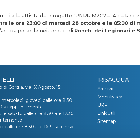
tici alle attività del progetto “PNRR M2C2 – I4.2 – Riduzi
,
tra le ore 23:00 di martedì 28 ottobre e le 05:00 di
l’acqua potabile nei comuni di
Ronchi dei Legionari e 
TELLI
IRISACQUA
o di Gorizia, via IX Agosto, 15:
Archivio
Modulistica
, mercoledì, giovedì dalle ore 8.30
URP
.30 su appuntamento
Link utili
ì e sabato dalle ore 8.30 alle 12.30
untamento
Sitemap
ì dalle ore 8.30 alle 16.30 accesso