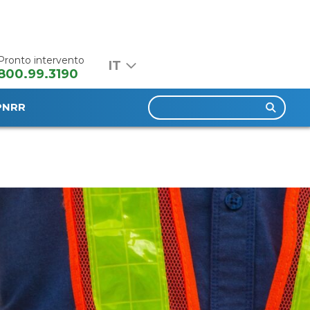
Pronto intervento
800.99.3190
Ricerca
PNRR
per: