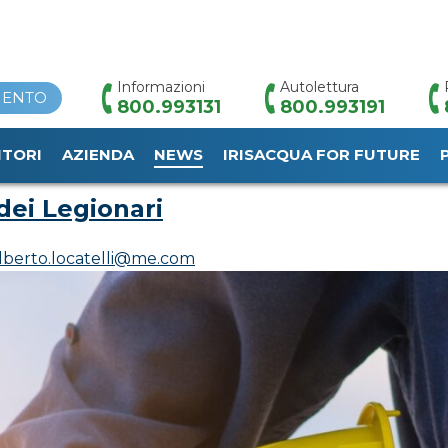
Informazioni
Autolettura
MENTO
800.993131
800.993191
nari
ITORI
AZIENDA
NEWS
IRISACQUA FOR FUTURE
dei Legionari
lberto.locatelli@me.com