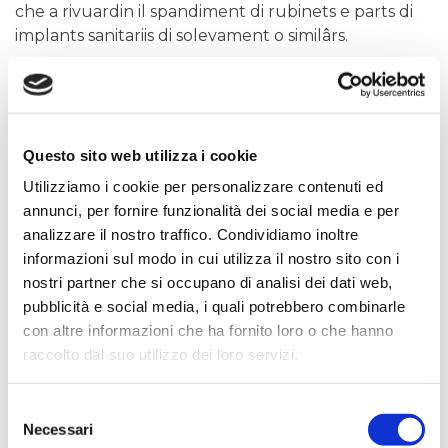
che a rivuardin il spandiment di rubinets e parts di
implants sanitariis di solevament o similârs.
Tal câs che al sedi aciertât un spandiment si à di:
Denunziâ il dam compilant il
modul
di pueste, di
trasmeti dentri di 30 dîs de scjadince de bolete
Questo sito web utilizza i cookie
Dimostrâ,ancje in timps diviers, ma dentri di 180
Utilizziamo i cookie per personalizzare contenuti ed
dîs de scjadince de bolete, di vê fat lis oparis par
annunci, per fornire funzionalità dei social media e per
eliminâ il spandiment proviodint la fature pai
analizzare il nostro traffico. Condividiamo inoltre
lavôrs di riparazion e la documentazion
informazioni sul modo in cui utilizza il nostro sito con i
fotografiche di cuant che si à cjatât e comedât il
nostri partner che si occupano di analisi dei dati web,
spandiment
pubblicità e social media, i quali potrebbero combinarle
evidenziâ un consum superiôr dal 50% dal
con altre informazioni che ha fornito loro o che hanno
consum de utence tal an precedent
raccolto dal suo utilizzo dei loro servizi.
In presince di chestis cundizions, la polize e
Selezione
proviodarà a cuvierzi ducj i coscj in plui faturâts in
Necessari
del
bolete.