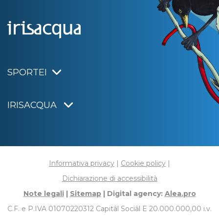
SPORTEI
IRISACQUA
Informativa privacy
|
Cookie policy
|
Dichiarazione di accessibilità
Note legali
|
Sitemap
|
Digital agency:
Alea.pro
C.F. e P.IVA 01070220312
Capitâl Sociâl E 20.000.000,00 i.v.