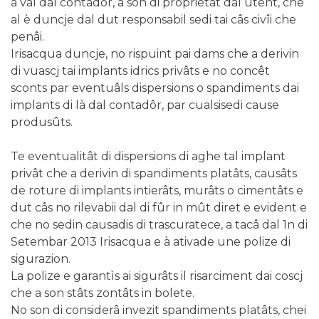
a vâl dal contadôr, a son di proprietât dal utent, che
al è duncje dal dut responsabil sedi tai câs civîi che
penâi.
Irisacqua duncje, no rispuint pai dams che a derivin
di vuascj tai implants idrics privâts e no concêt
sconts par eventuâls dispersions o spandiments dai
implants di là dal contadôr, par cualsisedi cause
produsûts.
Te eventualitât di dispersions di aghe tal implant
privât che a derivin di spandiments platâts, causâts
de roture di implants intierâts, murâts o cimentâts e
dut câs no rilevabii dal di fûr in mût diret e evident e
che no sedin causadis di trascuratece, a tacâ dal 1n di
Setembar 2013 Irisacqua e à ativade une polize di
sigurazion.
La polize e garantìs ai sigurâts il risarciment dai coscj
che a son stâts zontâts in bolete.
No son di considerâ invezit spandiments platâts, chei