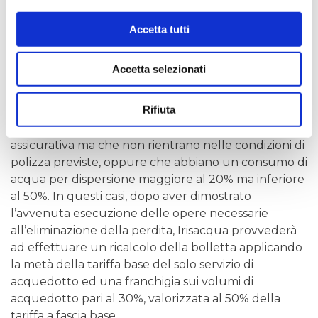
compilando l’apposito
modulo
.
Accetta tutti
In alternativa, si ricorda che il
Regolamento sulle perdite occulte
prevede il
Accetta selezionati
riconoscimento di una
tutela di secondo livello
,
ovvero, un abbuono tariffario per gli utenti che
Rifiuta
hanno rinunciato alla copertura assicurativa o per
coloro che hanno aderito al servizio di copertura
assicurativa ma che non rientrano nelle condizioni di
polizza previste, oppure che abbiano un consumo di
acqua per dispersione maggiore al 20% ma inferiore
al 50%. In questi casi, dopo aver dimostrato
l’avvenuta esecuzione delle opere necessarie
all’eliminazione della perdita, Irisacqua provvederà
ad effettuare un ricalcolo della bolletta applicando
la metà della tariffa base del solo servizio di
acquedotto ed una franchigia sui volumi di
acquedotto pari al 30%, valorizzata al 50% della
tariffa a fascia base.