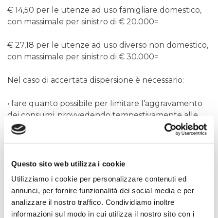
€ 14,50 per le utenze ad uso famigliare domestico,
con massimale per sinistro di € 20.000=
€ 27,18 per le utenze ad uso diverso non domestico,
con massimale per sinistro di € 30.000=
Nel caso di accertata dispersione è necessario:
• fare quanto possibile per limitare l’aggravamento
dei consumi, provvedendo tempestivamente alle
prime riparazioni del guasto;
• effettuare la segnalazione di evento di perdita
occulta compilando l’apposito
modulo
da
Questo sito web utilizza i cookie
trasmettere ad Irisacqua entro 30 giorni dalla
Utilizziamo i cookie per personalizzare contenuti ed
scadenza della bolletta su cui è stata addebitata la
annunci, per fornire funzionalità dei social media e per
perdita;
analizzare il nostro traffico. Condividiamo inoltre
informazioni sul modo in cui utilizza il nostro sito con i