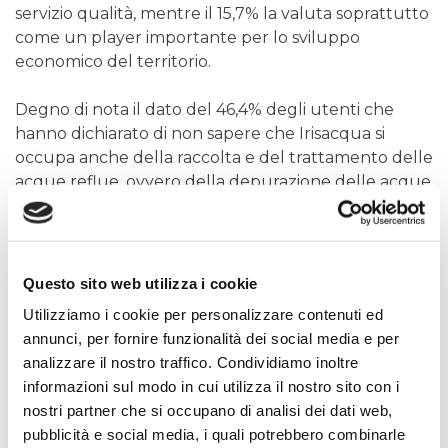
servizio qualità, mentre il 15,7% la valuta soprattutto
come un player importante per lo sviluppo
economico del territorio.
Degno di nota il dato del 46,4% degli utenti che
hanno dichiarato di non sapere che Irisacqua si
occupa anche della raccolta e del trattamento delle
acque reflue, ovvero della depurazione delle acque
fognarie prima della reimmissione nell’ambiente.
Percentuale simile (47,1%) quella degli utenti che
non sanno che Irisacqua ha in essere per le sue
utenze un servizio di copertura assicurativa sulle
Questo sito web utilizza i cookie
perdite occulte.
Utilizziamo i cookie per personalizzare contenuti ed
annunci, per fornire funzionalità dei social media e per
In conclusione, il’84,5% degli utenti si dichiara molto
analizzare il nostro traffico. Condividiamo inoltre
soddisfatto di Irisacqua, mentre il 13% giudica il
informazioni sul modo in cui utilizza il nostro sito con i
servizio abbastanza soddisfacente, per un totale di
nostri partner che si occupano di analisi dei dati web,
97,5% di utenti soddisfatti. Solo il 2,5% degli utenti si
pubblicità e social media, i quali potrebbero combinarle
dice in qualche grado non soddisfatto.