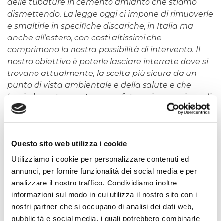
delle tubature in cemento amianto che stiamo
dismettendo. La legge oggi ci impone di rimuoverle
e smaltirle in specifiche discariche, in Italia ma
anche all’estero, con costi altissimi che
comprimono la nostra possibilità di intervento. Il
nostro obiettivo è poterle lasciare interrate dove si
trovano attualmente, la scelta più sicura da un
punto di vista ambientale e della salute e che
lascia la porta aperta a una futura riconversione di
queste strutture in possibili passaggi per
sottoservizi o come sistema idrico di emergenza in
caso di necessità
”.
Questo sito web utilizza i cookie
“
Dall’approvazione nel 2006 del Piano d’Ambito ad
Utilizziamo i cookie per personalizzare contenuti ed
oggi
– ha sottolineato il Direttore Generale
Paolo
annunci, per fornire funzionalità dei social media e per
Lanari
–
Irisacqua ha avviato opere per 196 milioni
analizzare il nostro traffico. Condividiamo inoltre
di euro e ne ha realizzate per 116, una cifra che ci
informazioni sul modo in cui utilizza il nostro sito con i
pone sicuramente tra le prime stazioni di
nostri partner che si occupano di analisi dei dati web,
committenza della Regione. Sono risorse che non
pubblicità e social media, i quali potrebbero combinarle