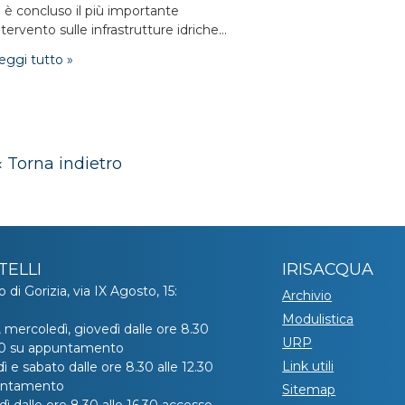
i è concluso il più importante
ntervento sulle infrastrutture idriche...
eggi tutto »
« Torna indietro
TELLI
IRISACQUA
o di Gorizia, via IX Agosto, 15:
Archivio
Modulistica
, mercoledì, giovedì dalle ore 8.30
URP
.30 su appuntamento
Link utili
ì e sabato dalle ore 8.30 alle 12.30
untamento
Sitemap