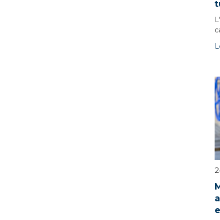
t
L
c
L
2
M
a
e