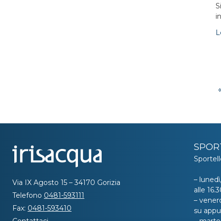
S
i
L
SPOR
Sportell
– lunedì
Via IX Agosto 15 – 34170 Gorizia
alle 16
Telefono
0481-593111
– venerd
Fax:
0481-593410
su app
Contattaci