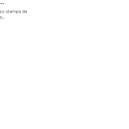
..
zo stampa da
...