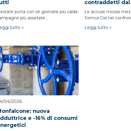
utti
contraddetti dai.
'estate porta con sé giornate più calde,
Le accuse mosse mez
ampagne più assetate...
Femca Cisl nei confronti
eggi tutto »
Leggi tutto »
4/04/2026
onfalcone: nuova
dduttrice e -16% di consumi
nergetici