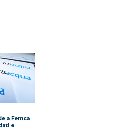
nde a Femca
ndati e