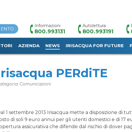
Informazioni
Autolettura
MENTO
800.993131
800.993191
ITORI
AZIENDA
NEWS
IRISACQUA FOR FUTURE
HOME
/
NEWS
/
IRISACQUA PERDITE
Irisacqua PERdiTE
ategoria: Comunicazioni
al 1 settembre 2013 Irisacqua mette a disposizione di tutt
osto di soli 9 euro annui per gli utenti domestici e di 17 e
opertura assicurativa che difende dal rischio di dover pa