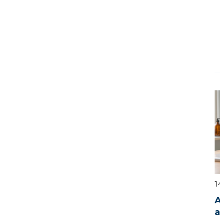
1
A
a