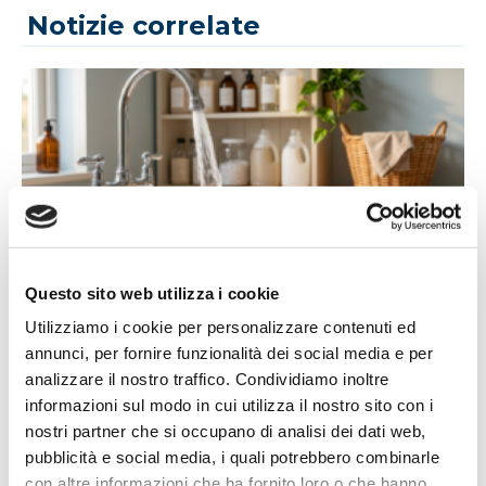
Notizie correlate
14/07/2026
Questo sito web utilizza i cookie
Acqua bene prezioso: un appello alla
Utilizziamo i cookie per personalizzare contenuti ed
responsabilità di tutti
annunci, per fornire funzionalità dei social media e per
L'estate porta con sé giornate più calde, campagne più
analizzare il nostro traffico. Condividiamo inoltre
assetate...
informazioni sul modo in cui utilizza il nostro sito con i
Leggi tutto »
nostri partner che si occupano di analisi dei dati web,
pubblicità e social media, i quali potrebbero combinarle
con altre informazioni che ha fornito loro o che hanno