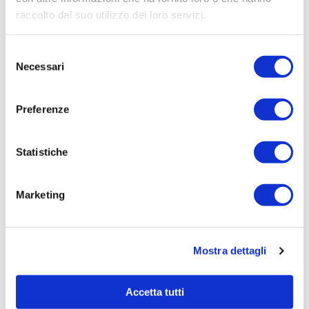
raccolto dal suo utilizzo dei loro servizi.
Selezione
Necessari
del
consenso
Preferenze
29/06/2026
Irisacqua risponde a Femca Cisl: rilievi
Statistiche
infondati e contraddetti dai...
Le accuse mosse mezzo stampa da Femca Cisl nei
confronti...
Marketing
Leggi tutto »
Mostra dettagli
Accetta tutti