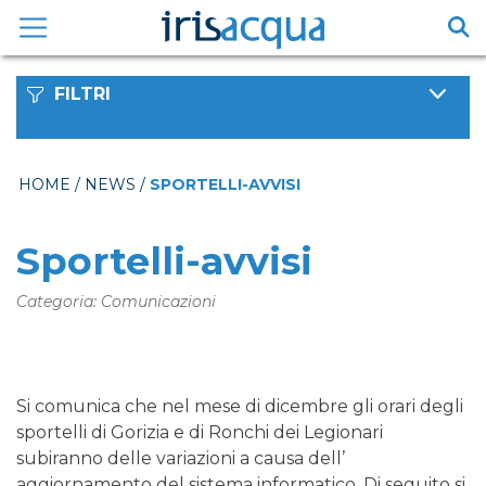
Vai
al
contenuto
FILTRI
HOME
/
NEWS
/
SPORTELLI-AVVISI
Sportelli-avvisi
Categoria: Comunicazioni
Si comunica che nel mese di dicembre gli orari degli
sportelli di Gorizia e di Ronchi dei Legionari
subiranno delle variazioni a causa dell’
aggiornamento del sistema informatico. Di seguito si