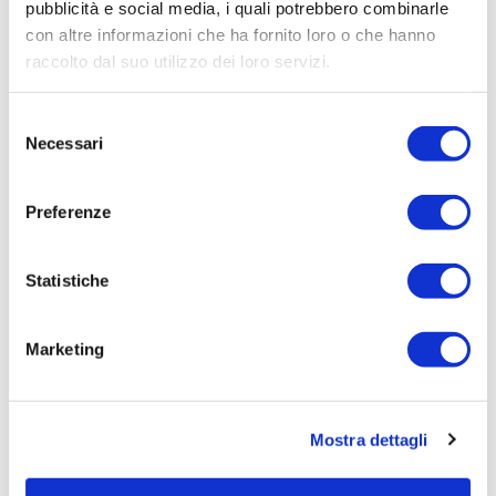
pubblicità e social media, i quali potrebbero combinarle
con altre informazioni che ha fornito loro o che hanno
raccolto dal suo utilizzo dei loro servizi.
Notizie correlate
Selezione
Necessari
del
consenso
Preferenze
Statistiche
Marketing
14/07/2026
Acqua bene prezioso: un appello alla
responsabilità di tutti
Mostra dettagli
L'estate porta con sé giornate più calde, campagne più
assetate...