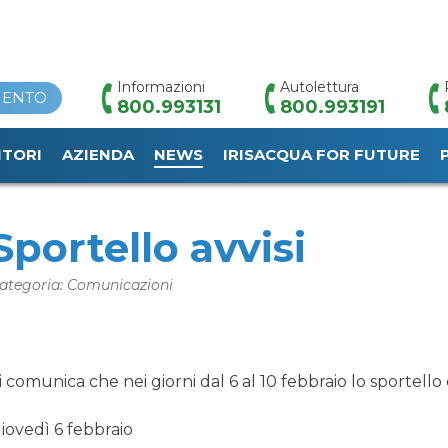
Informazioni
Autolettura
MENTO
800.993131
800.993191
ITORI
AZIENDA
NEWS
IRISACQUA FOR FUTURE
HOME
/
NEWS
/
SPORTELLO AVVISI
Sportello avvisi
ategoria: Comunicazioni
i comunica che nei giorni dal 6 al 10 febbraio lo sportello
iovedì 6 febbraio