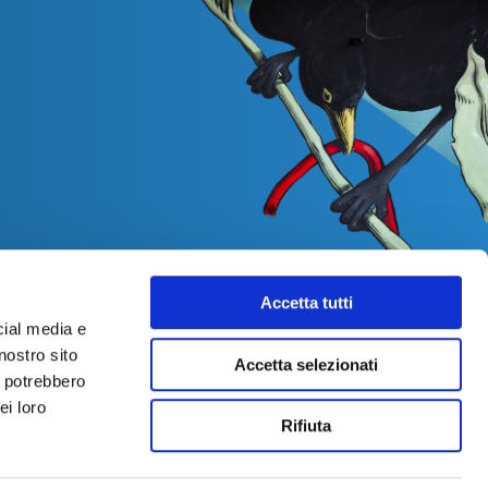
Accetta tutti
cial media e
nostro sito
Accetta selezionati
i potrebbero
ei loro
Rifiuta