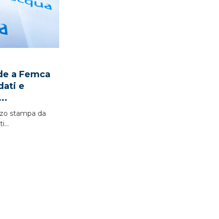
nde a Femca
ndati e
..
zo stampa da
...