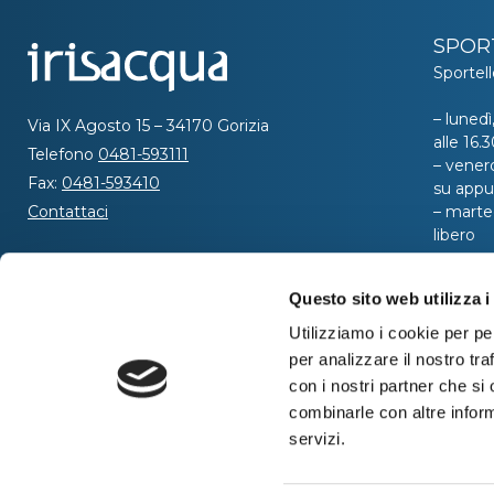
SPOR
Sportell
– lunedì
Via IX Agosto 15 – 34170 Gorizia
alle 16
Telefono
0481-593111
– venerd
Fax:
0481-593410
su app
Contattaci
– marted
libero
SEGUICI
Per ric
Questo sito web utilizza i
al nume
telefoni
Utilizziamo i cookie per pe
dalle or
per analizzare il nostro tra
ore 8:00
con i nostri partner che si
combinarle con altre inform
servizi.