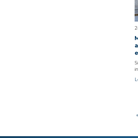
2
M
a
e
S
i
L