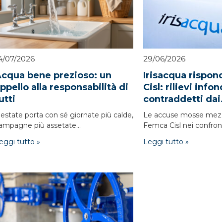
4/07/2026
29/06/2026
cqua bene prezioso: un
Irisacqua rispo
ppello alla responsabilità di
Cisl: rilievi info
utti
contraddetti dai.
'estate porta con sé giornate più calde,
Le accuse mosse mez
ampagne più assetate...
Femca Cisl nei confronti
eggi tutto »
Leggi tutto »