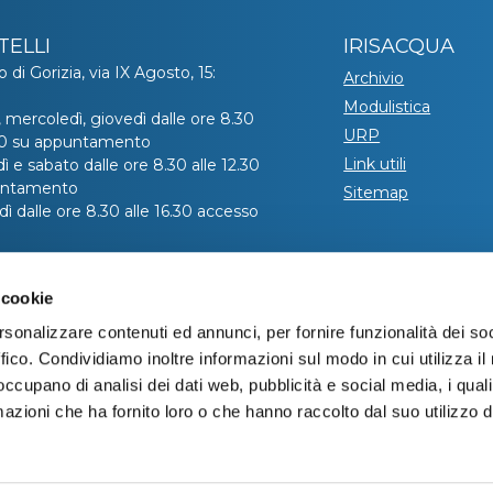
TELLI
IRISACQUA
o di Gorizia, via IX Agosto, 15:
Archivio
Modulistica
, mercoledì, giovedì dalle ore 8.30
URP
.30 su appuntamento
Link utili
ì e sabato dalle ore 8.30 alle 12.30
untamento
Sitemap
ì dalle ore 8.30 alle 16.30 accesso
hiedere l’appuntamento telefonare
 cookie
ro verde 800 99 31 31 (contatto
co disponibile da lunedì a venerdì
rsonalizzare contenuti ed annunci, per fornire funzionalità dei so
e 8:00 alle 20:00 – il sabato dalle
ffico. Condividiamo inoltre informazioni sul modo in cui utilizza il 
 alle 13:00).
 occupano di analisi dei dati web, pubblicità e social media, i qual
azioni che ha fornito loro o che hanno raccolto dal suo utilizzo d
Informativa privacy
|
Cookie policy
|
Dichiarazione di accessibilità