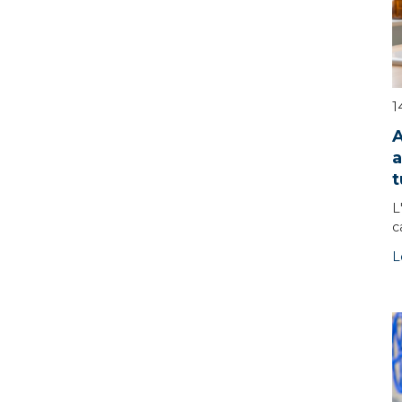
1
A
a
t
L
c
L