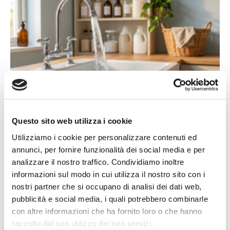
14/07/2026
Acqua bene prezioso: un appello alla
Questo sito web utilizza i cookie
responsabilità di tutti
Utilizziamo i cookie per personalizzare contenuti ed
L'estate porta con sé giornate più calde, campagne più
annunci, per fornire funzionalità dei social media e per
assetate...
analizzare il nostro traffico. Condividiamo inoltre
Leggi tutto »
informazioni sul modo in cui utilizza il nostro sito con i
nostri partner che si occupano di analisi dei dati web,
pubblicità e social media, i quali potrebbero combinarle
con altre informazioni che ha fornito loro o che hanno
raccolto dal suo utilizzo dei loro servizi.