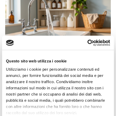
14/07/2026
Acqua bene prezioso: un appello alla
Questo sito web utilizza i cookie
responsabilità di tutti
Utilizziamo i cookie per personalizzare contenuti ed
L'estate porta con sé giornate più calde, campagne più
annunci, per fornire funzionalità dei social media e per
assetate...
analizzare il nostro traffico. Condividiamo inoltre
Leggi tutto »
informazioni sul modo in cui utilizza il nostro sito con i
nostri partner che si occupano di analisi dei dati web,
pubblicità e social media, i quali potrebbero combinarle
con altre informazioni che ha fornito loro o che hanno
raccolto dal suo utilizzo dei loro servizi.