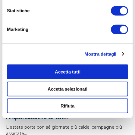
Statistiche
Notizie correlate
Marketing
Mostra dettagli
Accetta tutti
Accetta selezionati
14/07/2026
Rifiuta
Acqua bene prezioso: un appello alla
responsabilità di tutti
L'estate porta con sé giornate più calde, campagne più
assetate...