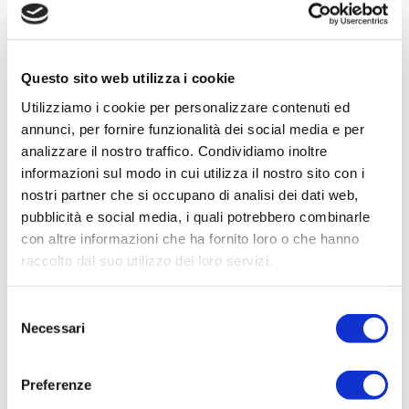
perchè, anche grazie ai giochi che vi sono collocati, è
frequentato da tanti bambini e da tante famiglie, e
proprio a loro deve arrivare questo messaggio, che
bere acqua di rete fa bene a sé stessi e all’ambiente
Questo sito web utilizza i cookie
che bisogna imparare a difendere fin da
Utilizziamo i cookie per personalizzare contenuti ed
giovanissimi”.
annunci, per fornire funzionalità dei social media e per
analizzare il nostro traffico. Condividiamo inoltre
Nell’immagine il Sindaco di Farra d’Isonzo Stefano Turchetto e
informazioni sul modo in cui utilizza il nostro sito con i
l’Amministratore Unico di Irisacqua Gianbattista Graziani
nostri partner che si occupano di analisi dei dati web,
pubblicità e social media, i quali potrebbero combinarle
Pagina aggiornata il 25/02/2025
con altre informazioni che ha fornito loro o che hanno
raccolto dal suo utilizzo dei loro servizi.
Selezione
Necessari
CONDIVIDI
del
consenso
Preferenze