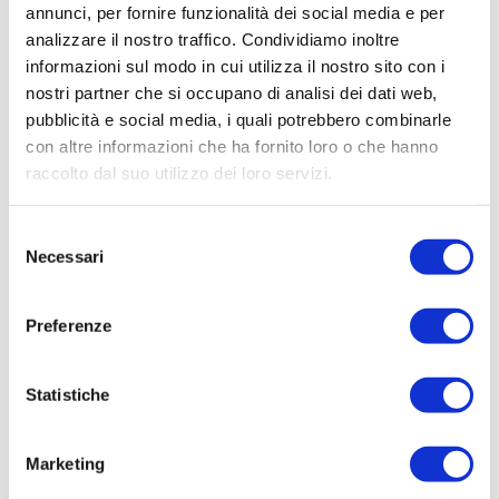
annunci, per fornire funzionalità dei social media e per
l’affidamento del servizio di analisi acque reflue.
analizzare il nostro traffico. Condividiamo inoltre
informazioni sul modo in cui utilizza il nostro sito con i
Il termine ultimo per la presentazione
nostri partner che si occupano di analisi dei dati web,
delle domande di partecipazione è fissato alle
ore
pubblicità e social media, i quali potrebbero combinarle
12.00 del giorno 27 aprile 2017
.
con altre informazioni che ha fornito loro o che hanno
raccolto dal suo utilizzo dei loro servizi.
In allegato si riportano i documenti di gara.
Selezione
Pagina aggiornata il 08/09/2020
Necessari
del
consenso
Preferenze
Statistiche
SCARICA GLI ALLEGATI
Avviso manifestazione di interesse1 (3)
Marketing