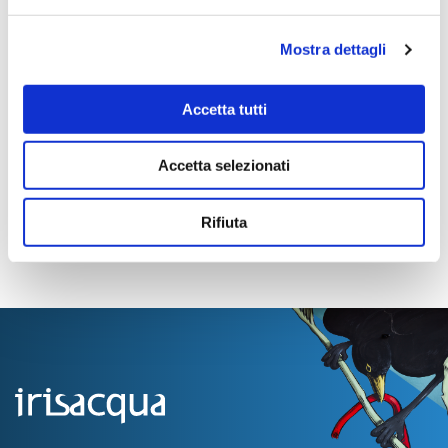
Modello A.domanda
Mostra dettagli
Quesiti
Accetta tutti
elenco ammessi (21)
Accetta selezionati
Rifiuta