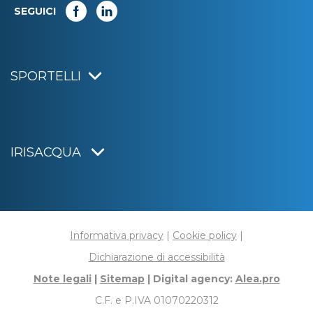
SEGUICI
SPORTELLI
IRISACQUA
Informativa privacy
|
Cookie policy
|
Dichiarazione di accessibilità
Note legali
|
Sitemap
|
Digital agency:
Alea.pro
C.F. e P.IVA 01070220312