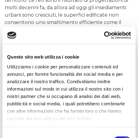
territorio. Le reti sono il risultato di progettazioni di
molti decenni fa, da allora ad oggi gli insediamenti
urbani sono cresciuti, le superfici edificate non
consentono uno smaltimento efficiente come il
semplice terreno e il clima è drasticamente
cambiato, rendendo sempre più frequenti
precipitazioni che continuiamo a definire eccezionali
ma che stanno diventando la norma. Avere violenti
Questo sito web utilizza i cookie
acquazzoni con precipitazioni così significative in
brevissimi lassi di tempo mette in grave sofferenza le
Utilizziamo i cookie per personalizzare contenuti ed
infrastrutture. Risolvere questo problema richiede
annunci, per fornire funzionalità dei social media e per
interventi strutturali molto importanti, a cui stiamo
analizzare il nostro traffico. Condividiamo inoltre
già lavorando, ma servono sia risorse economiche
informazioni sul modo in cui utilizza il nostro sito con i
aggiuntive sia, ovviamente, il tempo necessario per
nostri partner che si occupano di analisi dei dati web,
la realizzazione delle opere”.
pubblicità e social media, i quali potrebbero combinarle
Nell’incontro si è discusso anche della sostituzione
con altre informazioni che ha fornito loro o che hanno
delle tubature in cemento amianto, il piano
raccolto dal suo utilizzo dei loro servizi.
decennale lanciato da Irisacqua che sta venendo
rimodulato per far fronte all’enorme rincaro dei
Selezione