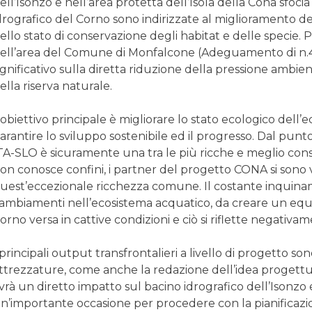
ell’Isonzo e nell’area protetta dell’Isola della Cona sfocia
drografico del Corno sono indirizzate al miglioramento d
ello stato di conservazione degli habitat e delle specie.
ell’area del Comune di Monfalcone (Adeguamento di n.4 sf
ignificativo sulla diretta riduzione della pressione ambien
ella riserva naturale.
’obiettivo principale è migliorare lo stato ecologico dell’
arantire lo sviluppo sostenibile ed il progresso. Dal punto 
TA-SLO è sicuramente una tra le più ricche e meglio con
on conosce confini, i partner del progetto CONA si sono v
uest’eccezionale ricchezza comune. Il costante inquinam
ambiamenti nell’ecosistema acquatico, da creare un equili
orno versa in cattive condizioni e ciò si riflette negativ
 principali output transfrontalieri a livello di progetto son
ttrezzature, come anche la redazione dell’idea progettu
vrà un diretto impatto sul bacino idrografico dell’Isonzo e
n’importante occasione per procedere con la pianificaz