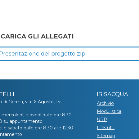
SCARICA GLI ALLEGATI
Presentazione del progetto zip
TELLI
IRISACQUA
o di Gorizia, via IX Agosto, 15:
Archivio
Modulistica
, mercoledì, giovedì dalle ore 8.30
URP
.30 su appuntamento
Link utili
ì e sabato dalle ore 8.30 alle 12.30
untamento
Sitemap