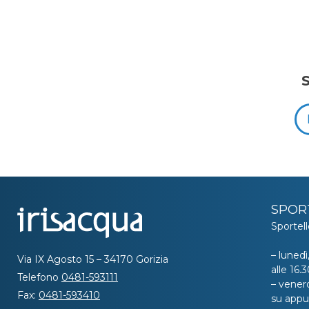
SPOR
Sportell
– lunedì
Via IX Agosto 15 – 34170 Gorizia
alle 16
Telefono
0481-593111
– venerd
Fax:
0481-593410
su app