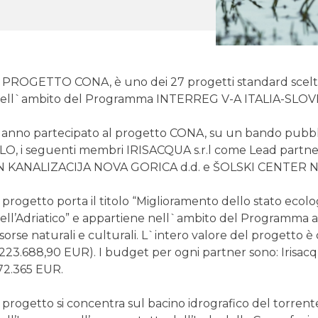
l PROGETTO CONA, è uno dei 27 progetti standard scelti 
ell`ambito del Programma INTERREG V-A ITALIA-SLOV
anno partecipato al progetto CONA, su un bando pubbli
LO, i seguenti membri IRISACQUA s.r.l come Lead partne
N KANALIZACIJA NOVA GORICA d.d. e ŠOLSKI CENTER 
l progetto porta il titolo “Miglioramento dello stato ecolo
ell’Adriatico” e appartiene nell`ambito del Programma al
isorse naturali e culturali. L`intero valore del progetto 
.223.688,90 EUR). I budget per ogni partner sono: Irisa
72.365 EUR.
l progetto si concentra sul bacino idrografico del torren