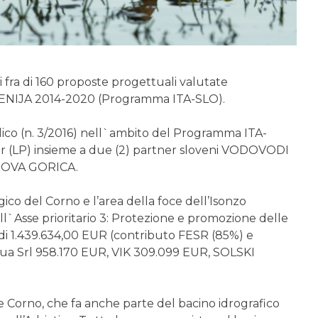
fra di 160 proposte progettuali valutate
ENIJA 2014-2020 (Programma ITA-SLO).
co (n. 3/2016) nell`ambito del Programma ITA-
r (LP) insieme a due (2) partner sloveni VODOVODI
NOVA GORICA.
gico del Corno e l’area della foce dell’Isonzo
l`Asse prioritario 3: Protezione e promozione delle
è di 1.439.634,00 EUR (contributo FESR (85%) e
cqua Srl 958.170 EUR, VIK 309.099 EUR, SOLSKI
te Corno, che fa anche parte del bacino idrografico