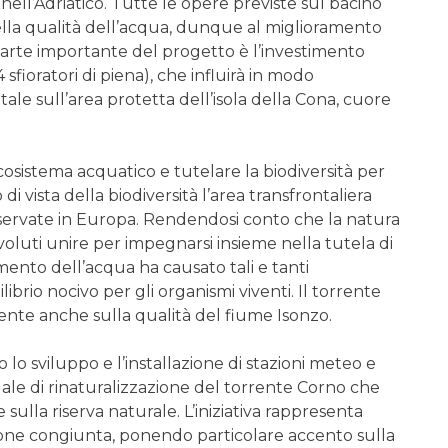
 nell’Adriatico. Tutte le opere previste sul bacino
ella qualità dell’acqua, dunque al miglioramento
 Parte importante del progetto è l’investimento
ioratori di piena), che influirà in modo
tale sull’area protetta dell’isola della Cona, cuore
ecosistema acquatico e tutelare la biodiversità per
di vista della biodiversità l’area transfrontaliera
servate in Europa. Rendendosi conto che la natura
oluti unire per impegnarsi insieme nella tutela di
ento dell’acqua ha causato tali e tanti
brio nocivo per gli organismi viventi. Il torrente
amente anche sulla qualità del fiume Isonzo.
o lo sviluppo e l’installazione di stazioni meteo e
ale di rinaturalizzazione del torrente Corno che
 sulla riserva naturale. L’iniziativa rappresenta
ione congiunta, ponendo particolare accento sulla