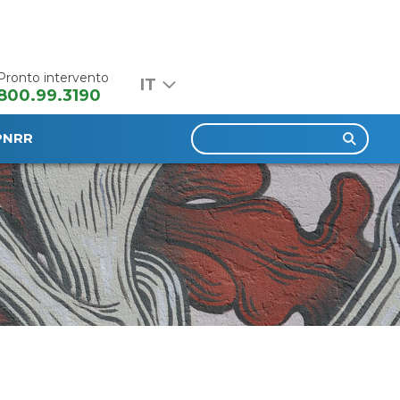
Pronto intervento
800.99.3190
Ricerca
PNRR
per: