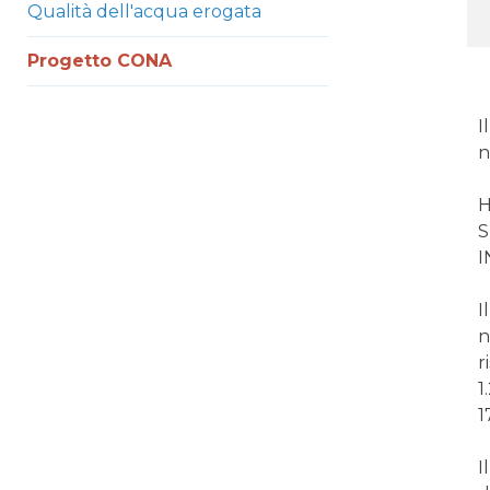
Qualità dell'acqua erogata
Progetto CONA
I
n
H
S
I
I
n
r
1
1
I