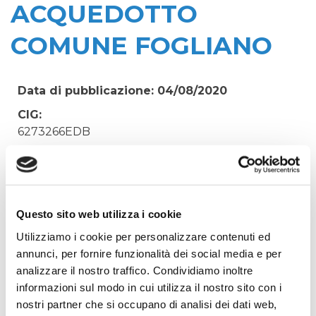
ACQUEDOTTO
COMUNE FOGLIANO
Data di pubblicazione: 04/08/2020
CIG:
6273266EDB
Struttura proponente:
'Irisacqua srl P.I./C.F. 01070220312. - Ufficio
Tecnico
Oggetto:
Questo sito web utilizza i cookie
LAVORI DI MANUTENZIONE STRAORDINARIA
Utilizziamo i cookie per personalizzare contenuti ed
RETE FOGNARIA E ACQUEDOTTO COMUNE
annunci, per fornire funzionalità dei social media e per
FOGLIANO
analizzare il nostro traffico. Condividiamo inoltre
informazioni sul modo in cui utilizza il nostro sito con i
Elenco operatori invitati:
nostri partner che si occupano di analisi dei dati web,
Codice Fiscale: