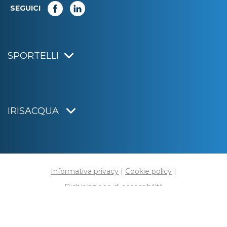
SEGUICI
SPORTELLI
IRISACQUA
Informativa privacy
|
Cookie policy
|
Dichiarazione di accessibilità
Note legali
|
Sitemap
|
Digital agency:
Alea.pro
C.F. e P.IVA 01070220312