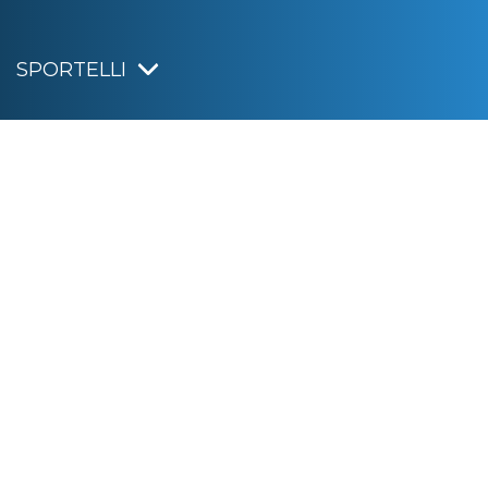
SPORTELLI
IRISACQUA
Informativa privacy
|
Cookie policy
|
Dichiarazione di accessibilità
Note legali
|
Sitemap
|
Digital agency:
Alea.pro
C.F. e P.IVA 01070220312
Capitale Sociale € 20.000.000,00 i.v.
Rag. Imprese di Gorizia n. 01070220312