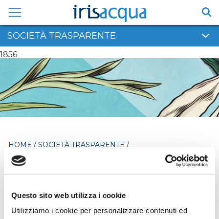
Vai
al
contenuto
SOCIETÀ TRASPARENTE
1856
HOME
/
SOCIETÀ TRASPARENTE
/
SOVVENZIONI, CONTRIBUTI, SUSSIDI E VANTAGGI
ECONOMICI
/
ATTI DI CONCESSIONE
Questo sito web utilizza i cookie
Atti di concessione
Utilizziamo i cookie per personalizzare contenuti ed