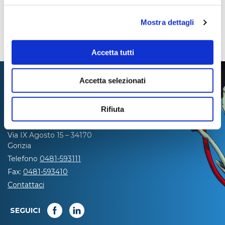
Mostra dettagli
Accetta tutti
Accetta selezionati
Rifiuta
Via IX Agosto 15 – 34170
Gorizia
Telefono
0481-593111
Fax:
0481-593410
Contattaci
SEGUICI