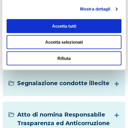
Mostra dettagli
RELAZIONE ANNUALE RPCT
Accetta tutti
MISURE INTEGRATIVE AL
Accetta selezionati
MOG231
Rifiuta
Segnalazione condotte illecite
Atto di nomina Responsabile
Trasparenza ed Anticorruzione