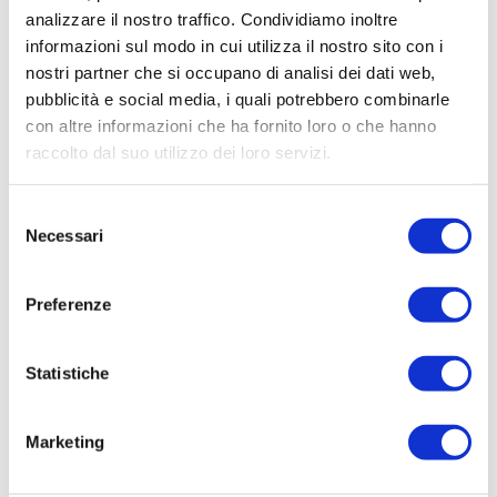
analizzare il nostro traffico. Condividiamo inoltre
informazioni sul modo in cui utilizza il nostro sito con i
nostri partner che si occupano di analisi dei dati web,
Filtra per:
pubblicità e social media, i quali potrebbero combinarle
con altre informazioni che ha fornito loro o che hanno
raccolto dal suo utilizzo dei loro servizi.
Data di pubblicazione
Da
Selezione
Necessari
del
a
consenso
Preferenze
Titolo
Statistiche
CERCA
Marketing