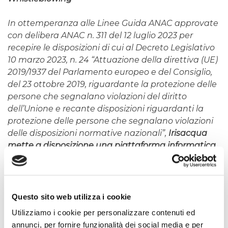
In ottemperanza alle Linee Guida ANAC approvate
con delibera ANAC n. 311 del 12 luglio 2023 per
recepire le disposizioni di cui al Decreto Legislativo
10 marzo 2023, n. 24 “Attuazione della direttiva (UE)
2019/1937 del Parlamento europeo e del Consiglio,
del 23 ottobre 2019, riguardante la protezione delle
persone che segnalano violazioni del diritto
dell’Unione e recante disposizioni riguardanti la
protezione delle persone che segnalano violazioni
delle disposizioni normative nazionali”,
Irisacqua
mette a disposizione una piattaforma informatica
con cui poter effettuare le segnalazioni
, con
massima garanzia di riservatezza circa l’identità
del segnalante.
Questo sito web utilizza i cookie
Tale canale è direttamente raggiungibile
Utilizziamo i cookie per personalizzare contenuti ed
all’indirizzo
https://segnalazioni.irisacqua.it
.
annunci, per fornire funzionalità dei social media e per