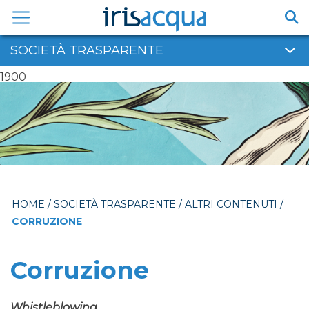
Vai
al
contenuto
SOCIETÀ TRASPARENTE
1900
HOME
/
SOCIETÀ TRASPARENTE
/
ALTRI CONTENUTI
/
CORRUZIONE
Corruzione
Whistleblowing