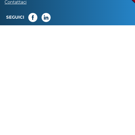
Contattaci
SEGUICI
SPORTELLI
IRISACQUA
Informativa privacy
|
Cookie policy
|
Dichiarazione di accessibilità
Note legali
|
Sitemap
|
Digital agency:
Alea.pro