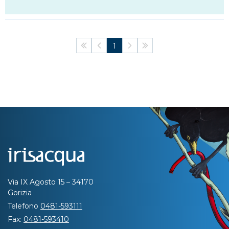
First
Previous
1
Next
Last
Via IX Agosto 15 – 34170
Gorizia
Telefono
0481-593111
Fax:
0481-593410